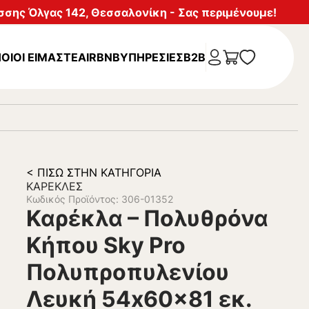
σης Όλγας 142, Θεσσαλονίκη - Σας περιμένουμε!
ΟΙΟΙ ΕΙΜΑΣΤΕ
AIRBNB
ΥΠΗΡΕΣΊΕΣ
B2B
< ΠΊΣΩ ΣΤΗΝ ΚΑΤΗΓΟΡΊΑ
ΚΑΡΈΚΛΕΣ
Κωδικός Προϊόντος: 306-01352
Καρέκλα – Πολυθρόνα
Κήπου Sky Pro
Πολυπροπυλενίου
Λευκή 54x60x81 εκ.