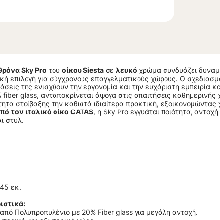
θρόνα Sky Pro
του
οίκου Siesta
σε
λευκό
χρώμα συνδυάζει δυναμι
κή επιλογή για σύγχρονους επαγγελματικούς χώρους. Ο σχεδιασμό
άσεις της ενισχύουν την εργονομία και την ευχάριστη εμπειρία
 fiber glass, ανταποκρίνεται άψογα στις απαιτήσεις καθημερινής
ητα στοίβαξης την καθιστά ιδιαίτερα πρακτική, εξοικονομώντας χ
πό τον ιταλικό οίκο CATAS
, η Sky Pro εγγυάται ποιότητα, αντοχ
ι στυλ.
45 εκ.
ιστικά:
πό Πολυπροπυλένιο με 20% Fiber glass για μεγάλη αντοχή.