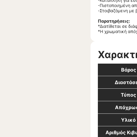
-Κατάλληλη για εσ
-Πιστοποιημένη απ
-Στοιβαζόμενη με 
Παρατηρήσεις:
*Διατίθεται σε δι
*Η χρωματική απόχ
Χαρακτ
Βάρος
Διαστάσε
Τύπος
Απόχρω
Υλικό
Αριθμός Κι