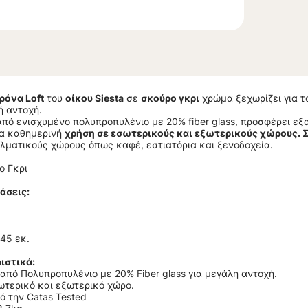
όνα Loft
του
οίκου Siesta
σε
σκούρο γκρι
χρώμα ξεχωρίζει για τ
ή αντοχή.
ό ενισχυμένο πολυπροπυλένιο με 20% fiber glass, προσφέρει εξ
ια καθημερινή
χρήση σε εσωτερικούς και εξωτερικούς χώρους. 
ελματικούς χώρους όπως καφέ, εστιατόρια και ξενοδοχεία.
ο Γκρι
άσεις:
45 εκ.
ιστικά:
πό Πολυπροπυλένιο με 20% Fiber glass για μεγάλη αντοχή.
ωτερικό και εξωτερικό χώρο.
ό την Catas Tested