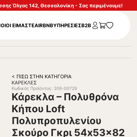
σης Όλγας 142, Θεσσαλονίκη - Σας περιμένουμε!
ΟΙΟΙ ΕΙΜΑΣΤΕ
AIRBNB
ΥΠΗΡΕΣΊΕΣ
B2B
< ΠΊΣΩ ΣΤΗΝ ΚΑΤΗΓΟΡΊΑ
ΚΑΡΈΚΛΕΣ
Κωδικός Προϊόντος: 306-00729
Κάρεκλα – Πολυθρόνα
Κήπου Loft
Πολυπροπυλενίου
Σκούρο Γκρι 54x53x82