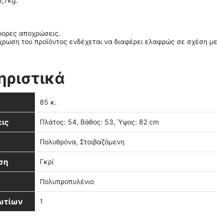
,7kg.
άφορες αποχρώσεις.
ρωση του προϊόντος ενδέχεται να διαφέρει ελαφρώς σε σχέση με
ηριστικά
85 κ.
ις
Πλάτος: 54, Βάθος: 53, Ύψος: 82 cm
Πολυθρόνα, Στοιβαζόμενη
ση
Γκρί
Πολυπροπυλένιο
βωτίων
1