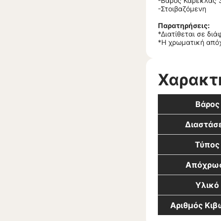
-Βάρος Καρέκλας 3
-Στοιβαζόμενη
Παρατηρήσεις:
*Διατίθεται σε δι
*Η χρωματική απόχ
Χαρακτ
Βάρος
Διαστάσε
Τύπος
Απόχρω
Υλικό
Αριθμός Κι