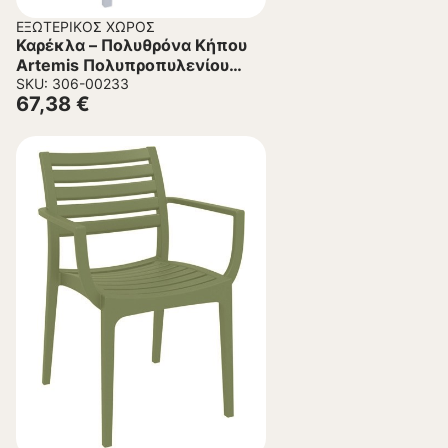
ΕΞΩΤΕΡΙΚΌΣ ΧΏΡΟΣ
Καρέκλα – Πολυθρόνα Κήπου
Artemis Πολυπροπυλενίου
Γκρι Ασημί 58x58x83.5 εκ.
SKU: 306-00233
67,38
€