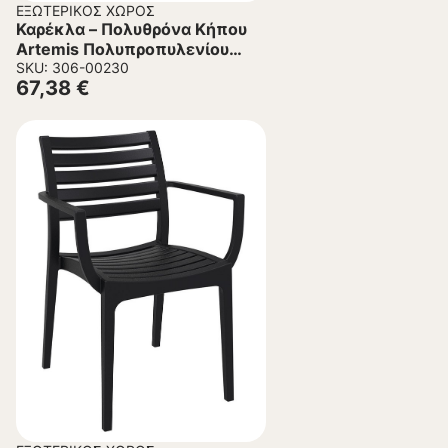
ΕΞΩΤΕΡΙΚΌΣ ΧΏΡΟΣ
Καρέκλα – Πολυθρόνα Κήπου
Artemis Πολυπροπυλενίου
Καφέ 58x58x83.5 εκ.
SKU: 306-00230
67,38
€