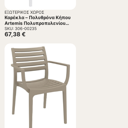
ΕΞΩΤΕΡΙΚΌΣ ΧΏΡΟΣ
Καρέκλα – Πολυθρόνα Κήπου
Artemis Πολυπροπυλενίου
Λευκό 58x58x83.5 εκ.
SKU: 306-00235
67,38
€