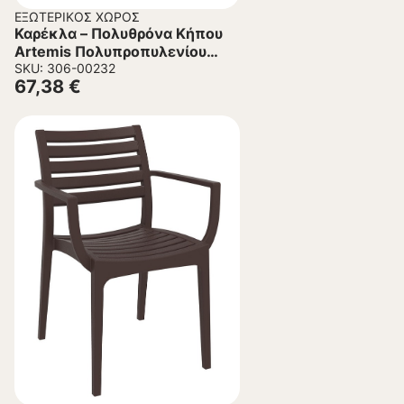
ΕΞΩΤΕΡΙΚΌΣ ΧΏΡΟΣ
Καρέκλα – Πολυθρόνα Κήπου
Artemis Πολυπροπυλενίου
Λαδί 58x58x83.5 εκ.
SKU: 306-00232
67,38
€