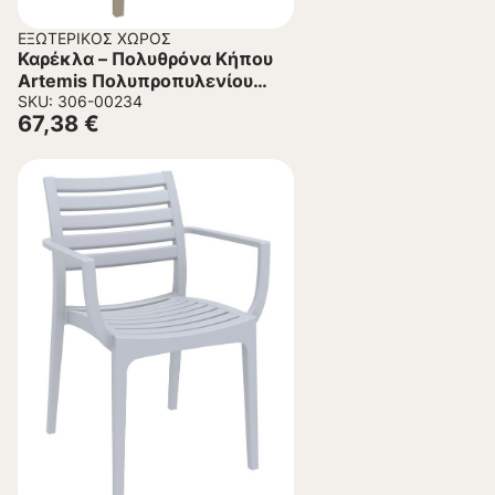
ΕΞΩΤΕΡΙΚΌΣ ΧΏΡΟΣ
Καρέκλα – Πολυθρόνα Κήπου
Artemis Πολυπροπυλενίου
Taupe 58x58x83.5 εκ.
SKU: 306-00234
67,38
€