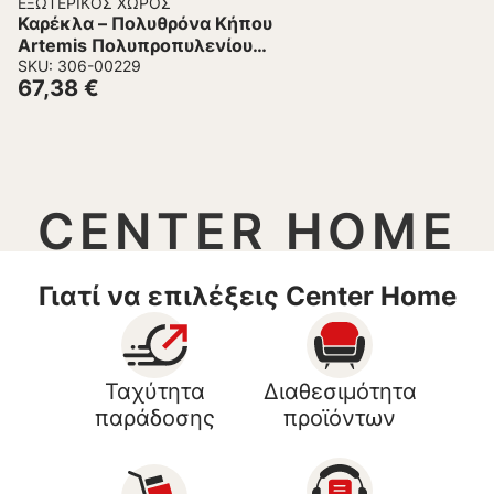
ΕΞΩΤΕΡΙΚΌΣ ΧΏΡΟΣ
Καρέκλα – Πολυθρόνα Κήπου
Artemis Πολυπροπυλενίου
Μαύρο 58x58x83.5 εκ.
SKU: 306-00229
67,38
€
CENTER HOME
Γιατί να επιλέξεις Center Home
Ταχύτητα
Διαθεσιμότητα
παράδοσης
προϊόντων