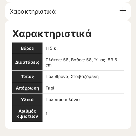
Χαρακτηριστικά
Χαρακτηριστικά
Βάρος
115 κ.
Πλάτος: 58, Βάθος: 58, Ύψος: 83.5
Διαστάσεις
cm
Τύπος
Πολυθρόνα, Στοιβαζόμενη
Απόχρωση
Γκρί
Υλικό
Πολυπροπυλένιο
Αριθμός
1
Κιβωτίων