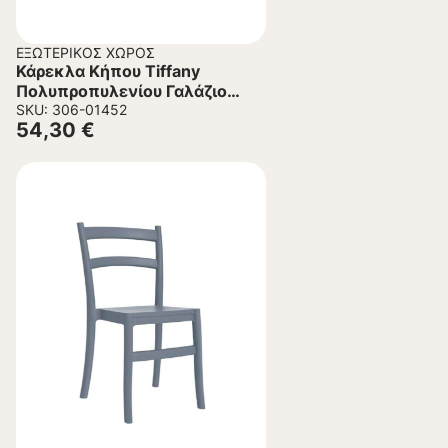
ΕΞΩΤΕΡΙΚΌΣ ΧΏΡΟΣ
Κάρεκλα Κήπου Tiffany
Πολυπροπυλενίου Γαλάζιο
45x51x85 εκ.
SKU: 306-01452
54,30
€