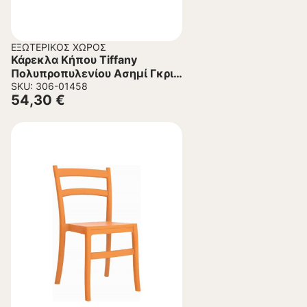
ΕΞΩΤΕΡΙΚΌΣ ΧΏΡΟΣ
Κάρεκλα Κήπου Tiffany
Πολυπροπυλενίου Ασημί Γκρι
45x51x85 εκ.
SKU: 306-01458
54,30
€