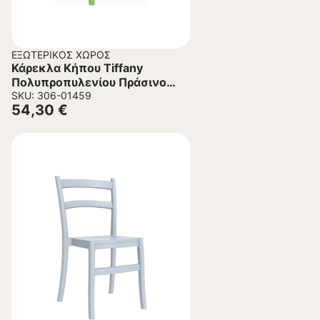
ΕΞΩΤΕΡΙΚΌΣ ΧΏΡΟΣ
Κάρεκλα Κήπου Tiffany
Πολυπροπυλενίου Πράσινο
45x51x85 εκ.
SKU: 306-01459
54,30
€