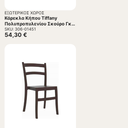
ΕΞΩΤΕΡΙΚΌΣ ΧΏΡΟΣ
Κάρεκλα Κήπου Tiffany
Πολυπροπυλενίου Σκούρο Γκρι
45x51x85 εκ.
SKU: 306-01451
54,30
€