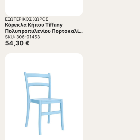
ΕΞΩΤΕΡΙΚΌΣ ΧΏΡΟΣ
Κάρεκλα Κήπου Tiffany
Πολυπροπυλενίου Πορτοκαλί
45x51x85 εκ.
SKU: 306-01453
54,30
€