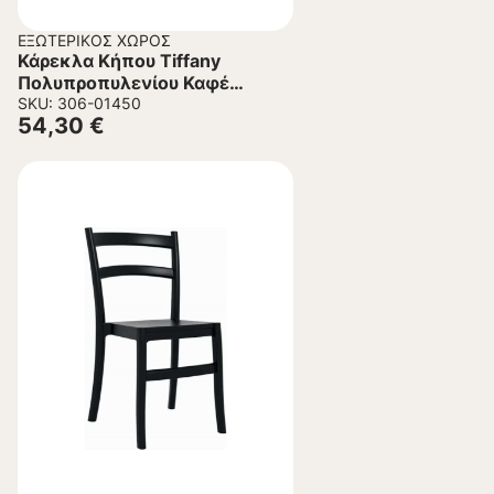
ΕΞΩΤΕΡΙΚΌΣ ΧΏΡΟΣ
Κάρεκλα Κήπου Tiffany
Πολυπροπυλενίου Καφέ
45x51x85 εκ.
SKU: 306-01450
54,30
€