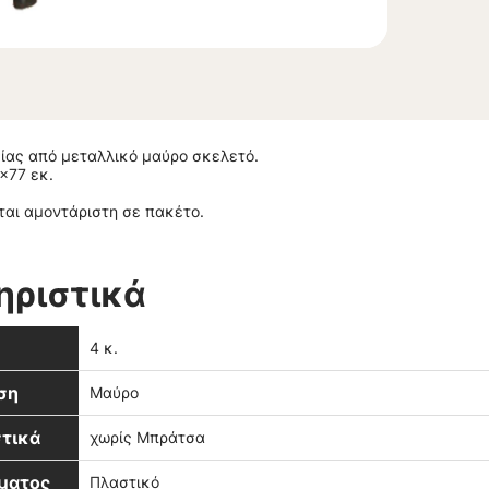
ίας από μεταλλικό μαύρο σκελετό.
x77 εκ.
ται αμοντάριστη σε πακέτο.
ηριστικά
4 κ.
ση
Μαύρο
τικά
χωρίς Μπράτσα
ματος
Πλαστικό