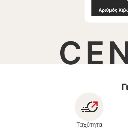
Αριθμός Κι
CE
Γ
Ταχύτητα