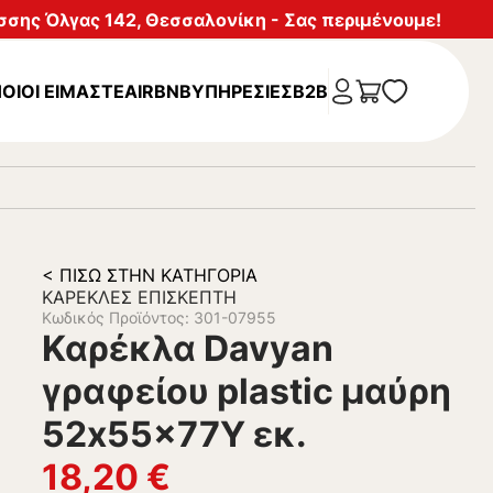
σης Όλγας 142, Θεσσαλονίκη - Σας περιμένουμε!
ΟΙΟΙ ΕΙΜΑΣΤΕ
AIRBNB
ΥΠΗΡΕΣΊΕΣ
B2B
< ΠΊΣΩ ΣΤΗΝ ΚΑΤΗΓΟΡΊΑ
ΚΑΡΈΚΛΕΣ ΕΠΙΣΚΈΠΤΗ
Κωδικός Προϊόντος: 301-07955
Καρέκλα Davyan
γραφείου plastic μαύρη
52x55x77Υ εκ.
18,20
€