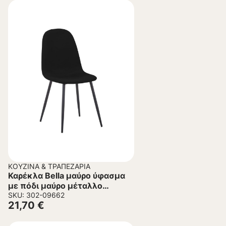
ΚΟΥΖΊΝΑ & ΤΡΑΠΕΖΑΡΊΑ
Καρέκλα Bella μαύρο ύφασμα
με πόδι μαύρο μέταλλο
43.5x52x89εκ
SKU: 302-09662
21,70
€