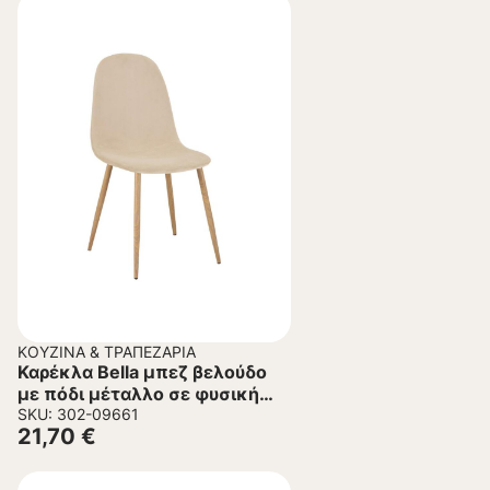
ΚΟΥΖΊΝΑ & ΤΡΑΠΕΖΑΡΊΑ
Καρέκλα Bella μπεζ βελούδο
με πόδι μέταλλο σε φυσική
απόχρωση 43.5x52x89εκ
SKU: 302-09661
21,70
€