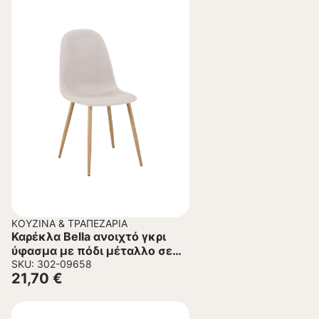
ΚΟΥΖΊΝΑ & ΤΡΑΠΕΖΑΡΊΑ
Καρέκλα Bella ανοιχτό γκρι
ύφασμα με πόδι μέταλλο σε
φυσική απόχρωση
SKU: 302-09658
21,70
€
43.5x52x89εκ