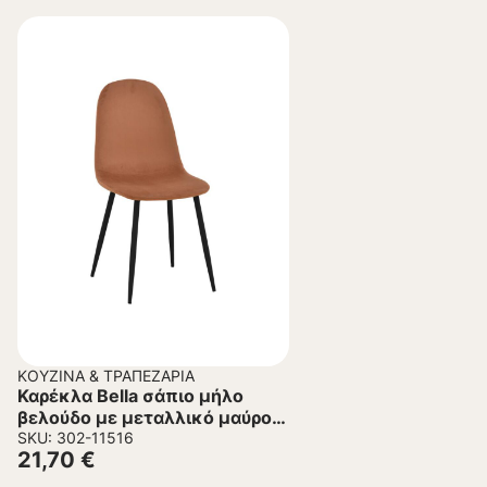
ΚΟΥΖΊΝΑ & ΤΡΑΠΕΖΑΡΊΑ
Καρέκλα Bella σάπιο μήλο
βελούδο με μεταλλικό μαύρο
πόδι 43.5x52x89εκ
SKU: 302-11516
21,70
€