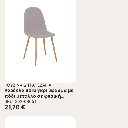
ΚΟΥΖΊΝΑ & ΤΡΑΠΕΖΑΡΊΑ
Καρέκλα Bella γκρι ύφασμα με
πόδι μέταλλο σε φυσική
απόχρωση 43.5x52x89εκ
SKU: 302-09651
21,70
€