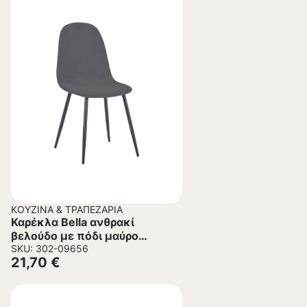
ΚΟΥΖΊΝΑ & ΤΡΑΠΕΖΑΡΊΑ
Καρέκλα Bella ανθρακί
βελούδο με πόδι μαύρο
μέταλλο 43.5x52x89εκ
SKU: 302-09656
21,70
€