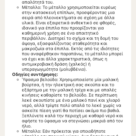
απαλότητά του.
Μέταλλο: Το μέταλλο χρησιμοποιείται ευρέως
στην κατασκευή επίπλων, προσφέροντας μια
σειρά από πλεονεκτήματα σε σχέση με άλλα
υλικά. Είναι εξαιρετικά ανθεκτικό σε φθορές,
ιδανικό για έπιπλα που προορίζονται για
καθημερινή χρήση σε ένα απαιτητικό
περιβάλλον. Διατηρεί το σχήμα και τη δομή του
άψογα, εξασφαλίζοντας σταθερότητα και
μακροζωία στα έπιπλα. Εκτός από τις ιδιότητες
που αναφέρθηκαν παραπάνω, το μέταλλο μπορεί
να έχει και άλλα χαρακτηριστικά, όπως η
αντιμικροβιακή δράση (χαλκός) ή
υπεραγωγιμότητα (μολυβδένιο).
Οδηγίες συντήρησης:
Ύφασμα βελούδο: Χρησιμοποιείστε μία μαλακή
βούρτσα, ή την ηλεκτρική σας σκούπα και το
εξάρτημα με την μαλακή τρίχα και με απαλές
κινήσεις καθαρίστε το βελούδο. Σε περίπτωση
λεκέ σκουπίστε με ένα μαλακό πανί και χλιαρό
νερό, αλλά τρίψτε πολύ απαλά το λεκέ χωρίς να
ασκείτε πίεση γιατί θα ποτίσει ακόμα πιο βαθιά.
Ξεπλύνετε καλά την περιοχή με καθαρό νερό και
αφήστε το ύφασμα να στεγνώσει μακριά από τον
ήλιο.
Μέταλλο: Εάν πρόκειται για οποιοδήποτε