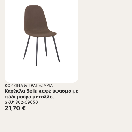
ΚΟΥΖΊΝΑ & ΤΡΑΠΕΖΑΡΊΑ
Καρέκλα Bella καφέ ύφασμα με
πόδι μαύρο μέταλλο
43.5x52x89εκ
SKU: 302-09650
21,70
€