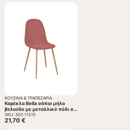
ΚΟΥΖΊΝΑ & ΤΡΑΠΕΖΑΡΊΑ
Καρέκλα Bella σάπιο μήλο
βελούδο με μεταλλικό πόδι σε
φυσική απόχρωση
SKU: 302-11515
21,70
€
43.5x52x89εκ