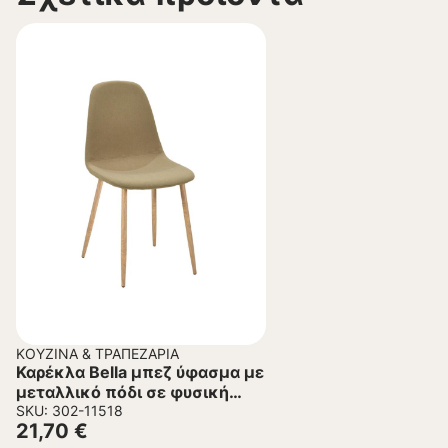
ΚΟΥΖΊΝΑ & ΤΡΑΠΕΖΑΡΊΑ
Καρέκλα Bella μπεζ ύφασμα με
μεταλλικό πόδι σε φυσική
απόχρωση 43.5x52x89εκ
SKU: 302-11518
21,70
€