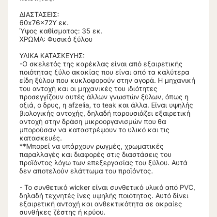
ΔΙΑΣΤΑΣΕΙΣ:
60x76x72Υ εκ.
Ύψος καθίσματος: 35 εκ.
ΧΡΩΜΑ: Φυσικό ξύλου
ΥΛΙΚΑ ΚΑΤΑΣΚΕΥΗΣ:
-Ο σκελετός της καρέκλας είναι από εξαιρετικής
ποιότητας ξύλο ακακίας που είναι από τα καλύτερα
είδη ξύλου που κυκλοφορούν στην αγορά. Η μηχανική
του αντοχή και οι μηχανικές του ιδιότητες
προσεγγίζουν αυτές άλλων γνωστών ξύλων, όπως η
οξιά, ο δρυς, η afzelia, το teak και άλλα. Είναι υψηλής
βιολογικής αντοχής, δηλαδή παρουσιάζει εξαιρετική
αντοχή στην δράση μικροοργανισμών που θα
μπορούσαν να καταστρέψουν το υλικό και τις
κατασκευές.
**Μπορεί να υπάρχουν ρωγμές, χρωματικές
παραλλαγές και διαφορές στις διαστάσεις του
προϊόντος λόγω των επεξεργασίας του ξύλου. Αυτά
δεν αποτελούν ελάττωμα του προϊόντος.
- Το συνθετικό wicker είναι συνθετικό υλικό από PVC,
δηλαδή τεχνητές ίνες υψηλής ποιότητας. Αυτό δίνει
εξαιρετική αντοχή και ανθεκτικότητα σε ακραίες
συνθήκες ζέστης ή κρύου.