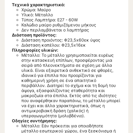
Τεχνικά χαρακτηριστικά:
Χρώμα: Μαύρο
Υλικό: Μέταλλο
Τύπος Λαμπτήρα: Ε27 - 60W
Καλώδιο μαύρο ρυθμιζόμενου μήκους
Δεν περιλαμβάνεται ο λαμπτήρας
Διάστα
ση προϊόντος:
Διάσταση προιόντος: Φ23,5x60εκ ύψος
Διάσταση καπέλου: Φ23,5x16εκ
Πληροφορίες υλικών:
Μέταλλο: Το μέταλλο χρησιμοποιείται ευρέως
στην κατασκευή επίπλων, προσφέροντας μια
σειρά από πλεονεκτήματα σε σχέση με άλλα
υλικά. Είναι εξαιρετικά ανθεκτικό σε φθορές,
ιδανικό για έπιπλα που προορίζονται για
καθημερινή χρήση σε ένα απαιτητικό
περιβάλλον. Διατηρεί το σχήμα και τη δομή του
άψογα, εξασφαλίζοντας σταθερότητα και
μακροζωία στα έπιπλα. Εκτός από τις ιδιότητες
που αναφέρθηκαν παραπάνω, το μέταλλο μπορεί
να έχει και άλλα χαρακτηριστικά, όπως η
αντιμικροβιακή δράση (χαλκός) ή
υπεραγωγιμότητα (μολυβδένιο).
Οδηγίες συντήρησης:
Μέταλλο: Εάν πρόκειται για οποιοδήποτε
μέταλλο εσωτερικού χώρου, ένα ξεσκόνισμα ή