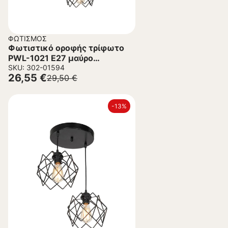
ΦΩΤΙΣΜΌΣ
Φωτιστικό οροφής τρίφωτο
PWL-1021 Ε27 μαύρο
Φ40×80εκ
SKU: 302-01594
26,55
€
29,50
€
-13%