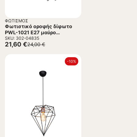
ΦΩΤΙΣΜΌΣ
Φωτιστικό οροφής δίφωτο
PWL-1021 Ε27 μαύρο
Φ40×70εκ
SKU: 302-04835
21,60
€
24,00
€
-10%