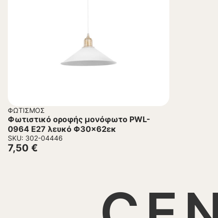
ΦΩΤΙΣΜΌΣ
Φωτιστικό οροφής μονόφωτο PWL-
0964 Ε27 λευκό Φ30×62εκ
SKU: 302-04446
7,50
€
CE