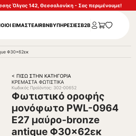
σης Όλγας 142, Θεσσαλονίκη - Σας περιμένουμε!
ΟΙΟΙ ΕΙΜΑΣΤΕ
AIRBNB
ΥΠΗΡΕΣΊΕΣ
B2B
ique Φ30×62εκ
< ΠΊΣΩ ΣΤΗΝ ΚΑΤΗΓΟΡΊΑ
ΚΡΕΜΑΣΤΆ ΦΩΤΙΣΤΙΚΆ
Κωδικός Προϊόντος: 302-00652
Φωτιστικό οροφής
μονόφωτο PWL-0964
Ε27 μαύρο-bronze
antique Φ30×62εκ