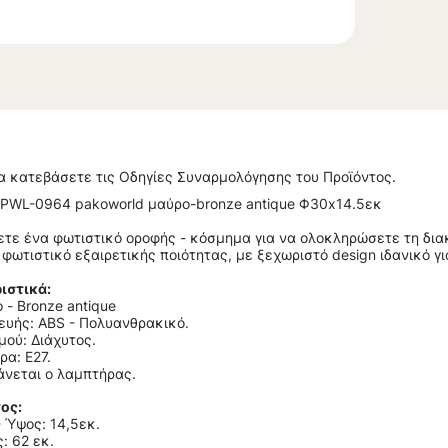
α κατεβάσετε τις Οδηγίες Συναρμολόγησης του Προϊόντος.
 PWL-0964 pakoworld μαύρο-bronze antique Φ30x14.5εκ
ετε ένα φωτιστικό οροφής - κόσμημα για να ολοκληρώσετε τη δια
 φωτιστικό εξαιρετικής ποιότητας, με ξεχωριστό design ιδανικό γ
ιστικά:
- Bronze antique
ευής: ABS - Πολυανθρακικό.
ού: Διάχυτος.
α: Ε27.
άνεται ο λαμπτήρας.
ος:
 Ύψος: 14,5εκ
.
: 62 εκ.