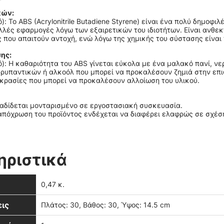
κών:
): Το ABS (Acrylonitrile Butadiene Styrene) είναι ένα πολύ δημοφ
λές εφαρμογές λόγω των εξαιρετικών του ιδιοτήτων. Είναι ανθεκ
 που απαιτούν αντοχή, ενώ λόγω της χημικής του σύστασης είναι
ης:
): Η καθαριότητα του ABS γίνεται εύκολα με ένα μαλακό πανί, ν
ρυπαντικών ή αλκοόλ που μπορεί να προκαλέσουν ζημιά στην επιφ
κρασίες που μπορεί να προκαλέσουν αλλοίωση του υλικού.
ραδίδεται μονταρισμένο σε εργοστασιακή συσκευασία.
απόχρωση του προϊόντος ενδέχεται να διαφέρει ελαφρώς σε σχέση
ηριστικά
0,47 κ.
ις
Πλάτος: 30, Βάθος: 30, Ύψος: 14.5 cm