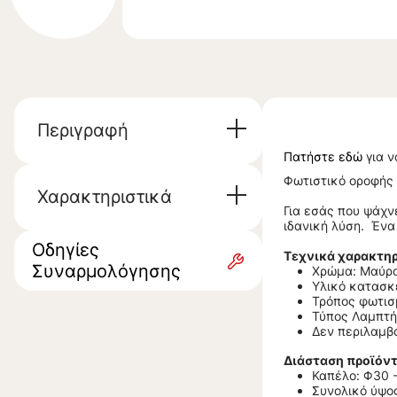
Περιγραφή
Πατήστε εδώ
για ν
Φωτιστικό οροφής
Χαρακτηριστικά
Για εσάς που ψάχν
ιδανική λύση. Ένα
Οδηγίες
Τεχνικά χαρακτηρ
Συναρμολόγησης
Χρώμα: Μαύρο 
Υλικό κατασκ
Τρόπος φωτισμ
Τύπος Λαμπτήρ
Δεν περιλαμβ
Διάστα
ση προϊόντ
Καπέλο: Φ30 -
Συνολικό ύψος