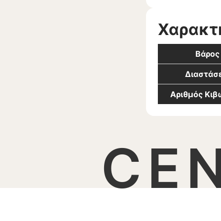
Χαρακτ
Βάρος
Διαστάσε
Αριθμός Κι
CE