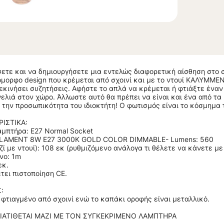
ετε και να δημιουργήσετε μια εντελώς διαφορετική αίσθηση στο σ
μορφο design που κρέμεται από σχοινί και με το ντουί ΚΑΛΥΜΜΕΝΟ 
εκινήσει συζητήσεις. Αφήστε το απλά να κρέμεται ή φτιάξτε έναν
ελιά στον χώρο. Άλλωστε αυτό θα πρέπει να είναι και ένα από τ
 την προσωπικότητα του ιδιοκτήτη! Ο φωτισμός είναι το κόσμημα 
ΙΣΤΙΚΑ:
μπτήρα: Ε27 Normal Socket
FILAMENT 8W E27 3000K GOLD COLOR DIMMABLE- Lumens: 560
ί με ντουί): 108 εκ (ρυθμιζόμενο ανάλογα τι θέλετε να κάνετε με 
νο: 1m
εκ.
τει πιστοποίηση CE.
:
 φτιαγμένο από σχοινί ενώ το καπάκι οροφής είναι μεταλλικό.
ΔΙΑΤΙΘΕΤΑΙ ΜΑΖΙ ΜΕ ΤΟΝ ΣΥΓΚΕΚΡΙΜΕΝΟ ΛΑΜΠΤΗΡΑ