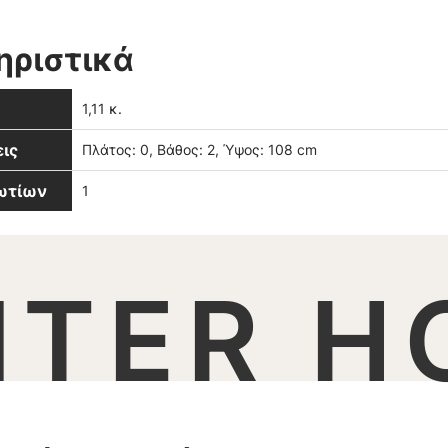
ηριστικά
1,11 κ.
ις
Πλάτος: 0, Βάθος: 2, Ύψος: 108 cm
βωτίων
1
NTER H