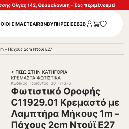
σης Όλγας 142, Θεσσαλονίκη - Σας περιμένουμε!
ΟΙΟΙ ΕΙΜΑΣΤΕ
AIRBNB
ΥΠΗΡΕΣΊΕΣ
B2B
m – Πάχους 2cm Ντούϊ Ε27
< ΠΊΣΩ ΣΤΗΝ ΚΑΤΗΓΟΡΊΑ
ΚΡΕΜΑΣΤΆ ΦΩΤΙΣΤΙΚΆ
Κωδικός Προϊόντος: 301-11376
Φωτιστικό Οροφής
C11929.01 Κρεμαστό με
Λαμπτήρα Μήκους 1m –
Πάχους 2cm Ντούϊ Ε27