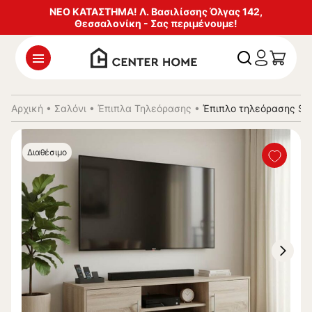
ΝΕΟ ΚΑΤΑΣΤΗΜΑ! Λ. Βασιλίσσης Όλγας 142,
Θεσσαλονίκη - Σας περιμένουμε!
Αρχική
•
Σαλόνι
•
Έπιπλα Τηλεόρασης
•
Έπιπλο τηλεόρασης Se
Διαθέσιμο