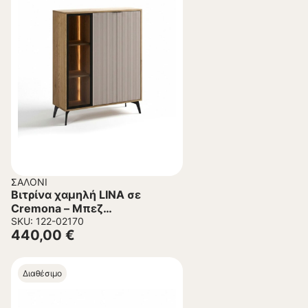
ΣΑΛΌΝΙ
Βιτρίνα χαμηλή LINA σε
Cremona – Μπεζ
102.5×35.5×125 εκ.
SKU: 122-02170
440,00
€
Διαθέσιμο