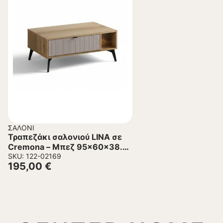
ΣΑΛΌΝΙ
Τραπεζάκι σαλονιού LINA σε
Cremona – Μπεζ 95x60x38.5
εκ.
SKU: 122-02169
195,00
€