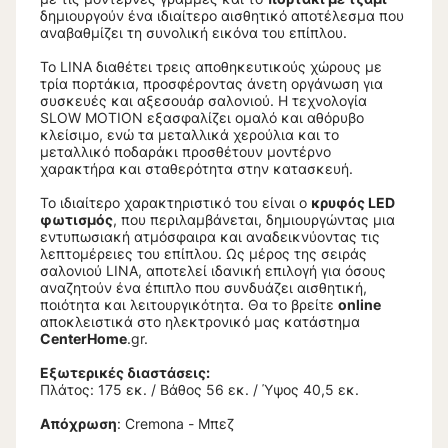
δημιουργούν ένα ιδιαίτερο αισθητικό αποτέλεσμα που
αναβαθμίζει τη συνολική εικόνα του επίπλου.
Το LINA διαθέτει τρεις αποθηκευτικούς χώρους με
τρία πορτάκια, προσφέροντας άνετη οργάνωση για
συσκευές και αξεσουάρ σαλονιού. Η τεχνολογία
SLOW MOTION εξασφαλίζει ομαλό και αθόρυβο
κλείσιμο, ενώ τα μεταλλικά χερούλια και το
μεταλλικό ποδαράκι προσθέτουν μοντέρνο
χαρακτήρα και σταθερότητα στην κατασκευή.
Το ιδιαίτερο χαρακτηριστικό του είναι ο
κρυφός LED
φωτισμός
, που περιλαμβάνεται, δημιουργώντας μια
εντυπωσιακή ατμόσφαιρα και αναδεικνύοντας τις
λεπτομέρειες του επίπλου. Ως μέρος της σειράς
σαλονιού LINA, αποτελεί ιδανική επιλογή για όσους
αναζητούν ένα έπιπλο που συνδυάζει αισθητική,
ποιότητα και λειτουργικότητα. Θα το βρείτε
online
αποκλειστικά στο ηλεκτρονικό μας κατάστημα
CenterHome
.gr.
Εξωτερικές διαστάσεις:
Πλάτος: 175 εκ. / Βάθος 56 εκ. / Ύψος 40,5 εκ.
Απόχρωση
: Cremona - Μπεζ