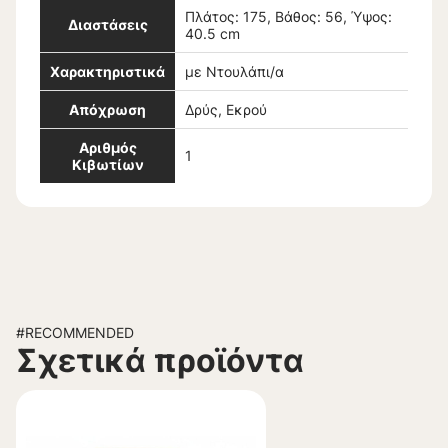
Πλάτος: 175, Βάθος: 56, Ύψος:
Διαστάσεις
40.5 cm
Χαρακτηριστικά
με Ντουλάπι/α
Απόχρωση
Δρύς, Εκρού
Αριθμός
1
Κιβωτίων
#RECOMMENDED
Σχετικά προϊόντα