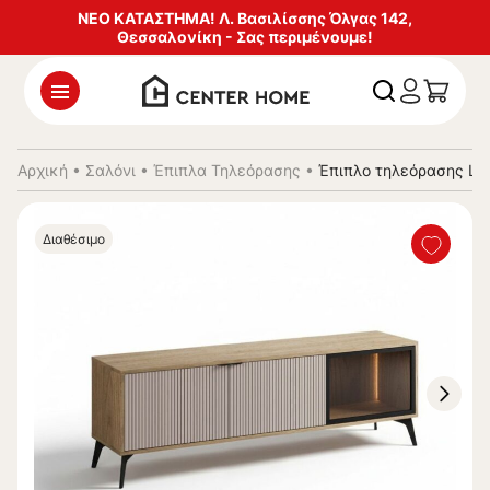
ΝΕΟ ΚΑΤΑΣΤΗΜΑ! Λ. Βασιλίσσης Όλγας 142,
Θεσσαλονίκη - Σας περιμένουμε!
Αρχική
•
Σαλόνι
•
Έπιπλα Τηλεόρασης
•
Έπιπλο τηλεόρασης LI
Διαθέσιμο