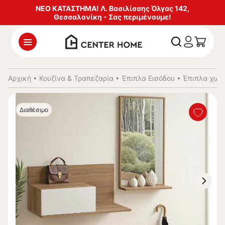
ΝΕΟ ΚΑΤΑΣΤΗΜΑ! Λ. Βασιλίσσης Όλγας 142,
Θεσσαλονίκη - Σας περιμένουμε!
Αρχική
•
Κουζίνα & Τραπεζαρία
•
Έπιπλα Εισόδου
•
Έπιπλα χωλ 
Διαθέσιμο