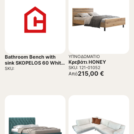
Bathroom Βench with
ΥΠΝΟΔΩΜΆΤΙΟ
Κρεβάτι HONEY
sink SKOPELOS 60 White
SKU: 121-01052
60x36x85cm
SKU:
215,00
€
Από