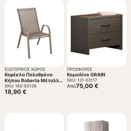
ΕΞΩΤΕΡΙΚΌΣ ΧΏΡΟΣ
ΠΡΟΣΦΟΡΈΣ
Καρέκλα Πολυθρόνα
Κομοδίνο GRAIN
Κήπου Roberta Μέταλλο
SKU: 121-02117
75,00
€
Από
– Textiline σε Σαμπανί
SKU: 162-00138
18,90
€
54x74x93Υεκ.