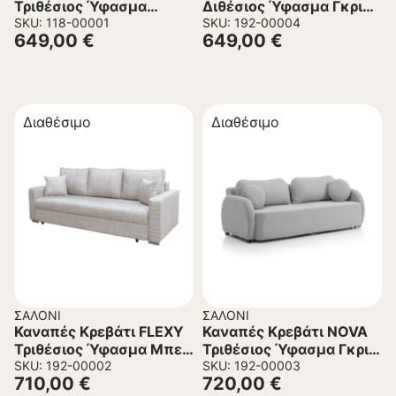
Τριθέσιος Ύφασμα
Διθέσιος Ύφασμα Γκρι
Μπουκλέ Γκρί ανοικτό
SKU: 118-00001
166x113x91 εκ.
SKU: 192-00004
649,00
€
649,00
€
215x85x105Υεκ.
Διαθέσιμο
Διαθέσιμο
ΣΑΛΌΝΙ
ΣΑΛΌΝΙ
Καναπές Κρεβάτι FLEXY
Καναπές Κρεβάτι NOVA
Τριθέσιος Ύφασμα Μπεζ
Τριθέσιος Ύφασμα Γκρι
233x103x91 εκ.
SKU: 192-00002
226x103x90 εκ.
SKU: 192-00003
710,00
€
720,00
€