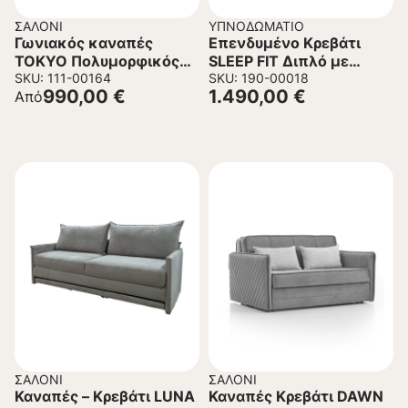
ΣΑΛΌΝΙ
ΥΠΝΟΔΩΜΆΤΙΟ
Γωνιακός καναπές
Επενδυμένο Κρεβάτι
TOKYO Πολυμορφικός
SLEEP FIT Διπλό με
241x187x95 εκ.
SKU: 111-00164
Αποθηκευτικό χώρο και
SKU: 190-00018
990,00
€
1.490,00
€
Από
Ανατομικό Στρώμα
Μπέζ 160×200εκ.
ΣΑΛΌΝΙ
ΣΑΛΌΝΙ
Καναπές – Κρεβάτι LUNA
Καναπές Κρεβάτι DAWN