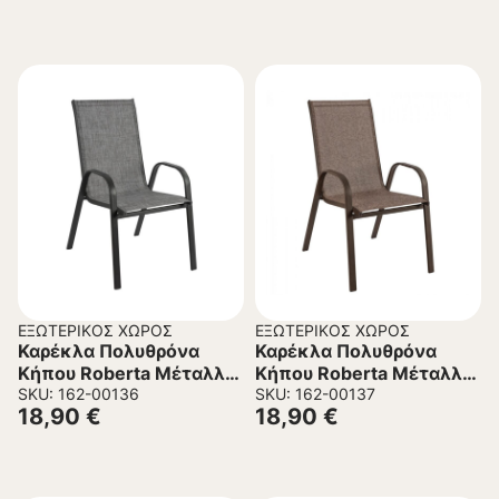
ΕΞΩΤΕΡΙΚΌΣ ΧΏΡΟΣ
ΕΞΩΤΕΡΙΚΌΣ ΧΏΡΟΣ
Καρέκλα Πολυθρόνα
Καρέκλα Πολυθρόνα
Κήπου Roberta Μέταλλο
Κήπου Roberta Μέταλλο
– Textiline σε Γκρί
SKU: 162-00136
– Textiline σε Καφέ
SKU: 162-00137
18,90
€
18,90
€
54x74x93Υεκ.
54x74x93Υεκ.