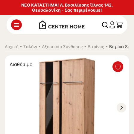
ΝΕΟ ΚΑΤΑΣΤΗΜΑ! Λ. Βασιλίσσης Όλγας 142,
Θεσσαλονίκη - Σας περιμένουμε!
Αρχική
•
Σαλόνι
•
Αξεσουάρ Σύνθεσης
•
Βιτρίνες
•
Βιτρίνα Sar
Διαθέσιμο