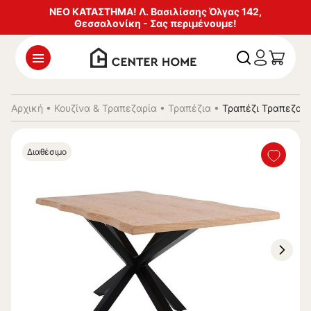
ΝΕΟ ΚΑΤΑΣΤΗΜΑ! Λ. Βασιλίσσης Όλγας 142,
Θεσσαλονίκη - Σας περιμένουμε!
Αρχική
•
Κουζίνα & Τραπεζαρία
•
Τραπέζια
•
Τραπέζι Τραπεζαρί
Διαθέσιμο