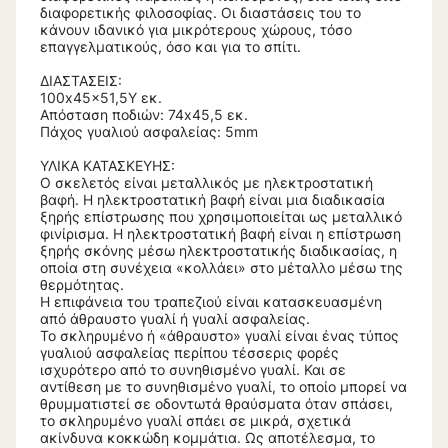
διαφορετικής φιλοσοφίας. Οι διαστάσεις του το
κάνουν ιδανικό για μικρότερους χώρους, τόσο
επαγγελματικούς, όσο και για το σπίτι.
ΔΙΑΣΤΑΣΕΙΣ:
100x45x51,5Y εκ.
Απόσταση ποδιών: 74x45,5 εκ.
Πάχος γυαλιού ασφαλείας: 5mm
ΥΛΙΚΑ ΚΑΤΑΣΚΕΥΗΣ:
Ο σκελετός είναι μεταλλικός με ηλεκτροστατική
βαφή. Η ηλεκτροστατική βαφή είναι μια διαδικασία
ξηρής επίστρωσης που χρησιμοποιείται ως μεταλλικό
φινίρισμα. Η ηλεκτροστατική βαφή είναι η επίστρωση
ξηρής σκόνης μέσω ηλεκτροστατικής διαδικασίας, η
οποία στη συνέχεια «κολλάει» στο μέταλλο μέσω της
θερμότητας.
Η επιφάνεια του τραπεζιού είναι κατασκευασμένη
από άθραυστο γυαλί ή γυαλί ασφαλείας.
Το σκληρυμένο ή «άθραυστο» γυαλί είναι ένας τύπος
γυαλιού ασφαλείας περίπου τέσσερις φορές
ισχυρότερο από το συνηθισμένο γυαλί. Και σε
αντίθεση με το συνηθισμένο γυαλί, το οποίο μπορεί να
θρυμματιστεί σε οδοντωτά θραύσματα όταν σπάσει,
το σκληρυμένο γυαλί σπάει σε μικρά, σχετικά
ακίνδυνα κοκκώδη κομμάτια. Ως αποτέλεσμα, το