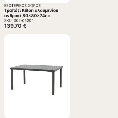
ΕΞΩΤΕΡΙΚΌΣ ΧΏΡΟΣ
Τραπέζι Kliton αλουμινίου
ανθρακί 80x80x74εκ
SKU: 302-05204
139,70
€