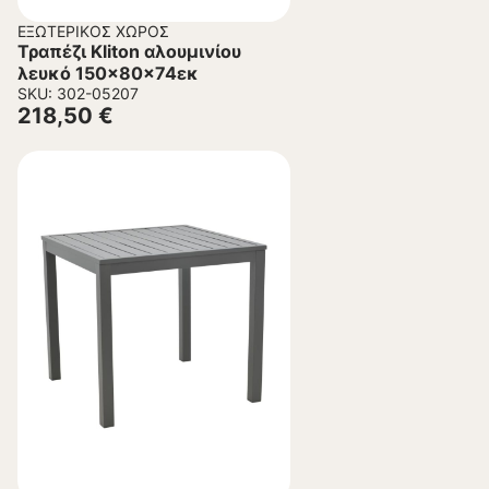
ΕΞΩΤΕΡΙΚΌΣ ΧΏΡΟΣ
Τραπέζι Kliton αλουμινίου
λευκό 150x80x74εκ
SKU: 302-05207
218,50
€