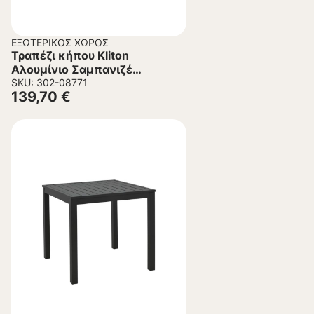
ΕΞΩΤΕΡΙΚΌΣ ΧΏΡΟΣ
Τραπέζι κήπου Kliton
Αλουμίνιο Σαμπανιζέ
150x80x74εκ.
SKU: 302-08771
139,70
€