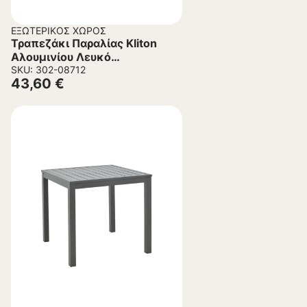
ΕΞΩΤΕΡΙΚΌΣ ΧΏΡΟΣ
Τραπεζάκι Παραλίας Kliton
Αλουμινίου Λευκό
45x45x41εκ.
SKU: 302-08712
43,60
€