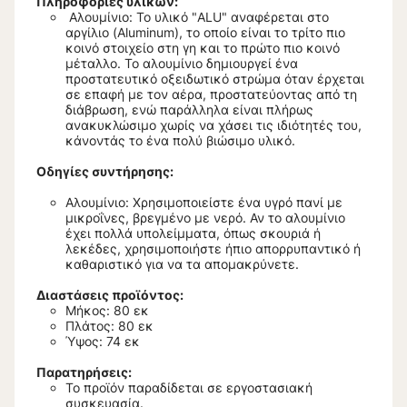
Πληροφορίες υλικών:
Αλουμίνιο: Το υλικό "ALU" αναφέρεται στο
αργίλιο (Aluminum), το οποίο είναι το τρίτο πιο
κοινό στοιχείο στη γη και το πρώτο πιο κοινό
μέταλλο. Το αλουμίνιο δημιουργεί ένα
προστατευτικό οξειδωτικό στρώμα όταν έρχεται
σε επαφή με τον αέρα, προστατεύοντας από τη
διάβρωση, ενώ παράλληλα είναι πλήρως
ανακυκλώσιμο χωρίς να χάσει τις ιδιότητές του,
κάνοντάς το ένα πολύ βιώσιμο υλικό.
Οδηγίες συντήρησης:
Αλουμίνιο: Χρησιμοποιείστε ένα υγρό πανί με
μικροΐνες, βρεγμένο με νερό. Αν το αλουμίνιο
έχει πολλά υπολείμματα, όπως σκουριά ή
λεκέδες, χρησιμοποιήστε ήπιο απορρυπαντικό ή
καθαριστικό για να τα απομακρύνετε.
Διαστάσεις προϊόντος:
Μήκος: 80 εκ
Πλάτος: 80 εκ
Ύψος: 74 εκ
Παρατηρήσεις:
Το προϊόν παραδίδεται σε εργοστασιακή
συσκευασία.