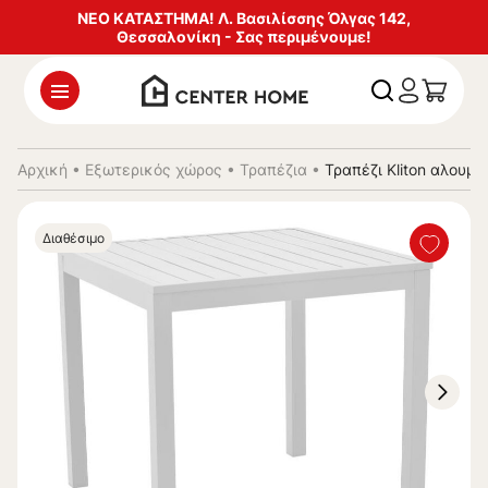
ΝΕΟ ΚΑΤΑΣΤΗΜΑ! Λ. Βασιλίσσης Όλγας 142,
Θεσσαλονίκη - Σας περιμένουμε!
Αρχική
•
Εξωτερικός χώρος
•
Τραπέζια
•
Τραπέζι Kliton αλουμ
Διαθέσιμο