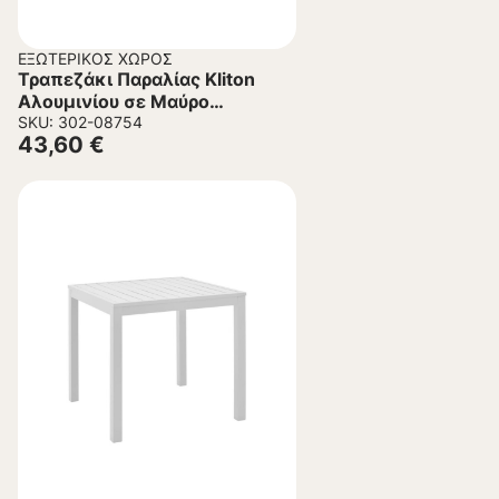
ΕΞΩΤΕΡΙΚΌΣ ΧΏΡΟΣ
Τραπεζάκι Παραλίας Kliton
Αλουμινίου σε Μαύρο
45x45x41εκ.
SKU: 302-08754
43,60
€