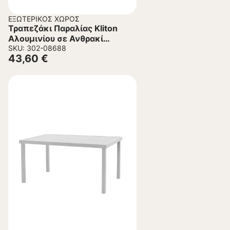
ΕΞΩΤΕΡΙΚΌΣ ΧΏΡΟΣ
Τραπεζάκι Παραλίας Kliton
Αλουμινίου σε Ανθρακί
45x45x41εκ.
SKU: 302-08688
43,60
€