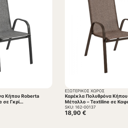
ΕΞΩΤΕΡΙΚΌΣ ΧΏΡΟΣ
α Κήπου Roberta
Καρέκλα Πολυθρόνα Κήπου
e σε Γκρί
Μέταλλο – Textiline σε Καφ
54x74x93Υεκ.
SKU: 162-00137
18,90
€