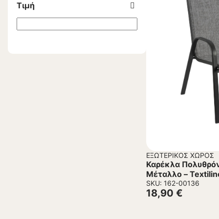
Τιμή
ΕΞΩΤΕΡΙΚΌΣ ΧΏΡΟΣ
Καρέκλα Πολυθρόν
Μέταλλο – Textilin
54x74x93Υεκ.
SKU: 162-00136
18,90
€