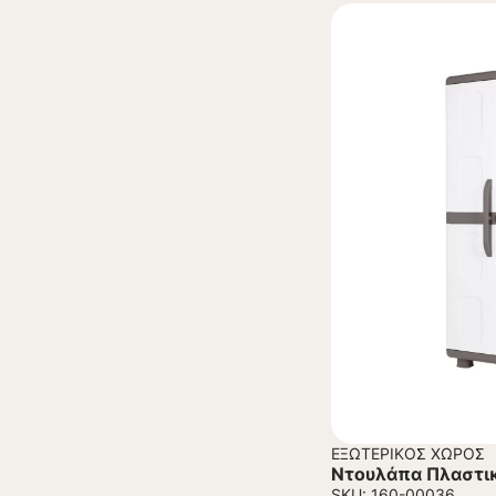
ΕΞΩΤΕΡΙΚΌΣ ΧΏΡΟΣ
Ντουλάπα Πλαστι
SKU: 160-00036