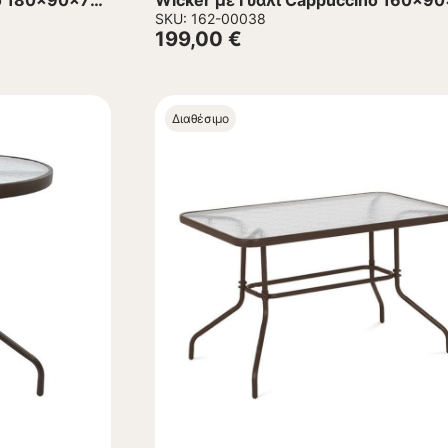
no 180x90x74
Wicker με Γυαλί Cappuccino 160x9
εκ.
SKU: 162-00038
199,00
€
Διαθέσιμο