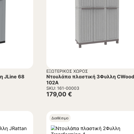
ΕΞΩΤΕΡΙΚΌΣ ΧΏΡΟΣ
 JLine 68
Ντουλάπα πλαστική 3Φυλλη CWoo
102Α
SKU: 161-00003
179,00
€
Διαθέσιμο