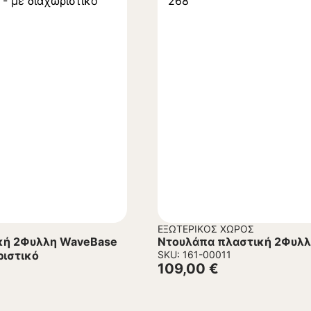
ΕΞΩΤΕΡΙΚΌΣ ΧΏΡΟΣ
κή 2Φυλλη WaveBase
Ντουλάπα πλαστική 2Φυλλη
ριστικό
SKU: 161-00011
109,00
€