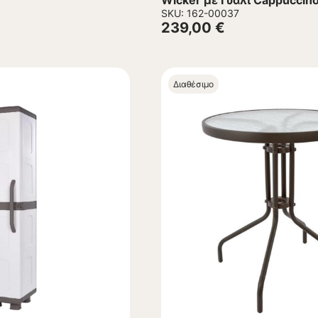
Wicker με Γυαλί Cappucci
εκ.
SKU: 162-00037
239,00
€
Διαθέσιμο