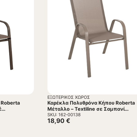
ΕΞΩΤΕΡΙΚΌΣ ΧΏΡΟΣ
 Roberta
Καρέκλα Πολυθρόνα Κήπου Roberta
έ
Μέταλλο – Textiline σε Σαμπανί
54x74x93Υεκ.
SKU: 162-00138
18,90
€