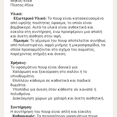
Μήκος:45εκ
Πλατος:45εκ
Υλικό:
Εξωτερικό Υλικό:
Το πουφ είναι κατασκευασμένο
από υψηλής ποιότητας ύφασμα, το οποίο είναι
βαμβακερό. Αυτά τα υλικά είναι ανθεκτικά και
εύκολα στη συντήρηση, ενώ προσφέρουν μια απαλή
και άνετη αίσθηση στην αφή.
Γέμισμα:
Το γέμισμα του πουφ αποτελείται συνήθως
από πολυστυρένιο, αφρό μνήμης ή μικροσφαιρίδια, τα
οποία προσαρμόζονται στο σχήμα του σώματος,
παρέχοντας στήριξη και άνεση.
Χρήσεις:
Το υφασμάτινο πουφ είναι ιδανικό για:
Χαλάρωση και ξεκούραση στο σαλόνι ή το
υπνοδωμάτιο.
Επιπλέον κάθισμα σε καθιστικά και παιδικά
δωμάτια.
Υποπόδιο για άνεση όταν κάθεστε σε καναπέ ή
πολυθρόνα.
Διακόσμηση χώρων με χαλαρή και άνετη αισθητική.
Συντήρηση:
Η συντήρηση του πουφ είναι απλή και εύκολη:
Καθαρισμός:
Τα περισσότερα υφασμάτινα πουφ