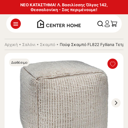
ΝΕΟ ΚΑΤΑΣΤΗΜΑ! Λ. Βασιλίσσης Όλγας 142,
Θεσσαλονίκη - Σας περιμένουμε!
Αρχική
•
Σαλόνι
•
Σκαμπό
•
Πούφ Σκαμπό FL822 Fylliana Τετρ
Διαθέσιμο