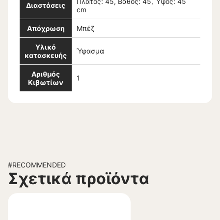
Πλάτος: 45, Βάθος: 45, Ύψος: 45
Διαστάσεις
cm
Απόχρωση
Μπέζ
Υλικό
Ύφασμα
κατασκευής
Αριθμός
1
Κιβωτίων
#RECOMMENDED
Σχετικά προϊόντα