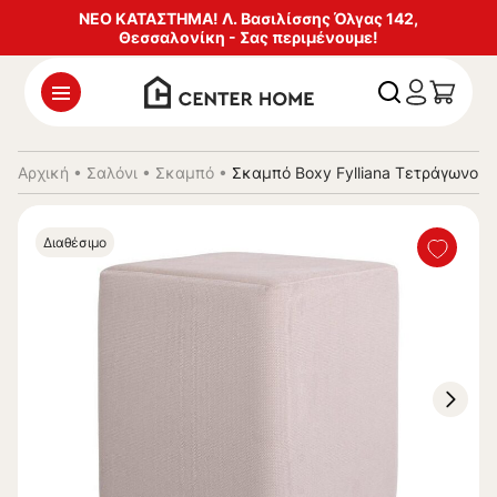
ΝΕΟ ΚΑΤΑΣΤΗΜΑ! Λ. Βασιλίσσης Όλγας 142,
Θεσσαλονίκη - Σας περιμένουμε!
Αρχική
•
Σαλόνι
•
Σκαμπό
•
Σκαμπό Boxy Fylliana Τετράγωνο 
Διαθέσιμο