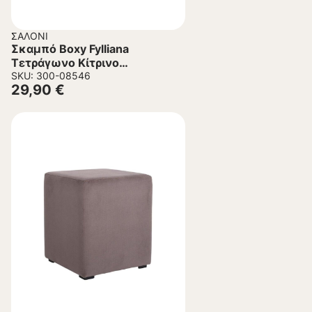
ΣΑΛΌΝΙ
Σκαμπό Boxy Fylliana
Τετράγωνο Κίτρινο
35x35x41εκ.
SKU: 300-08546
29,90
€