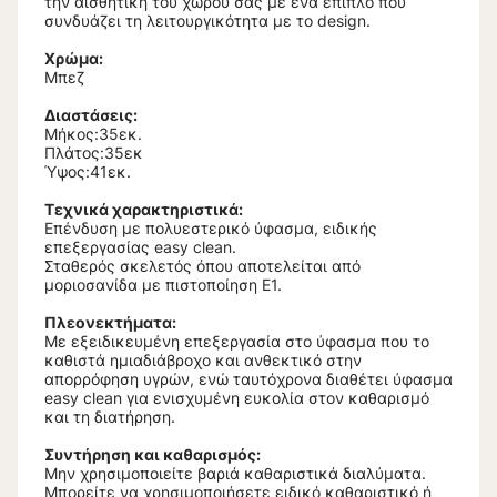
την αισθητική του χώρου σας με ένα έπιπλο που
συνδυάζει τη λειτουργικότητα με το design.
Χρώμα:
Μπεζ
Διαστάσεις:
Mήκος:35εκ.
Πλάτος:35εκ
Ύψος:41εκ.
Τεχνικά χαρακτηριστικά:
Επένδυση με πολυεστερικό ύφασμα, ειδικής
επεξεργασίας easy clean.
Σταθερός σκελετός όπου αποτελείται από
μοριοσανίδα με πιστοποίηση Ε1.
Πλεονεκτήματα:
Με εξειδικευμένη επεξεργασία στο ύφασμα που το
καθιστά ημιαδιάβροχο και ανθεκτικό στην
απορρόφηση υγρών, ενώ ταυτόχρονα διαθέτει ύφασμα
easy clean για ενισχυμένη ευκολία στον καθαρισμό
και τη διατήρηση.
Συντήρηση και καθαρισμός:
Μην χρησιμοποιείτε βαριά καθαριστικά διαλύματα.
Μπορείτε να χρησιμοποιήσετε ειδικό καθαριστικό ή