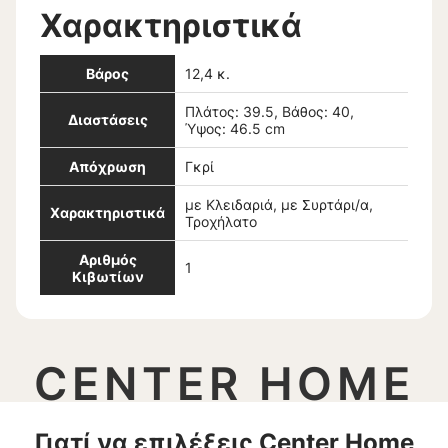
Χαρακτηριστικά
Βάρος
12,4 κ.
Πλάτος: 39.5, Βάθος: 40,
Διαστάσεις
Ύψος: 46.5 cm
Απόχρωση
Γκρί
με Κλειδαριά, με Συρτάρι/α,
Χαρακτηριστικά
Τροχήλατο
Αριθμός
1
Κιβωτίων
CENTER HOME
Γιατί να επιλέξεις Center Home