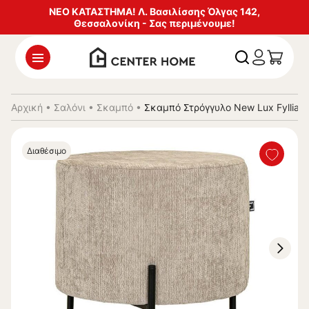
ΝΕΟ ΚΑΤΑΣΤΗΜΑ! Λ. Βασιλίσσης Όλγας 142,
Θεσσαλονίκη - Σας περιμένουμε!
Αρχική
•
Σαλόνι
•
Σκαμπό
•
Σκαμπό Στρόγγυλο New Lux Fyllia
Διαθέσιμο