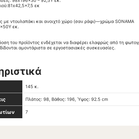
σεις: 98x196x30 – 92,5Υ εκ.
ιού:81x42,5x7,5 εκ
ης με ντουλαπάκι και ανοιχτό χώρο (σαν ράφι)—χρώμα SONAMA
0x50Υ εκ.
οση του προϊόντος ενδέχεται να διαφέρει ελαφρώς από τη φωτο
δίδονται αμοντάριστα σε εργοστασιακές συσκευασίες.
ηριστικά
145 κ.
ις
Πλάτος: 98, Βάθος: 196, Ύψος: 92.5 cm
βωτίων
7