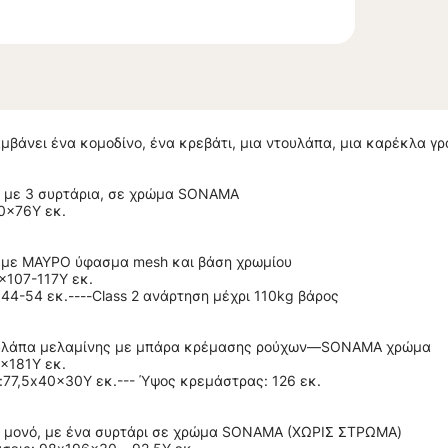
αμβάνει ένα κομοδίνο, ένα κρεβάτι, μια ντουλάπα, μια καρέκλα γρ
ς με 3 συρτάρια, σε χρώμα SONAMA
0x76Υ εκ.
 με ΜΑΥΡΟ ύφασμα mesh και βάση χρωμίου
x107-117Y εκ.
44-54 εκ.----Class 2 ανάρτηση μέχρι 110kg βάρος
ουλάπα μελαμίνης με μπάρα κρέμασης ρούχων—SONAMA χρώμα
x181Υ εκ.
:77,5x40x30Υ εκ.--- Ύψος κρεμάστρας: 126 εκ.
ς μονό, με ένα συρτάρι σε χρώμα SONAMA (ΧΩΡΙΣ ΣΤΡΩΜΑ)