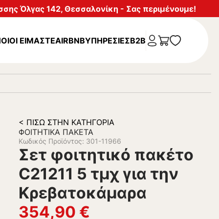
σης Όλγας 142, Θεσσαλονίκη - Σας περιμένουμε!
ΟΙΟΙ ΕΙΜΑΣΤΕ
AIRBNB
ΥΠΗΡΕΣΊΕΣ
B2B
< ΠΊΣΩ ΣΤΗΝ ΚΑΤΗΓΟΡΊΑ
ΦΟΙΤΗΤΙΚΆ ΠΑΚΈΤΑ
Κωδικός Προϊόντος: 301-11966
Σετ φοιτητικό πακέτο
C21211 5 τμχ για την
Κρεβατοκάμαρα
354,90
€