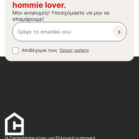
hommie lover.
Μην ανησυχείς! Υποσχόμαστε να μην σε
σπαμάρουμε!
Αποδέχομαι τους
Όρους χρήσης
Η CenterHome είναι μια Ελληνική εμπορική