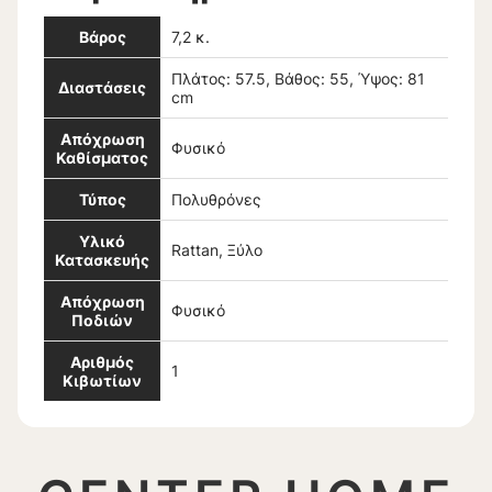
Βάρος
7,2 κ.
Πλάτος: 57.5, Βάθος: 55, Ύψος: 81
Διαστάσεις
cm
Απόχρωση
Φυσικό
Καθίσματος
Τύπος
Πολυθρόνες
Υλικό
Rattan, Ξύλο
Κατασκευής
Απόχρωση
Φυσικό
Ποδιών
Αριθμός
1
Κιβωτίων