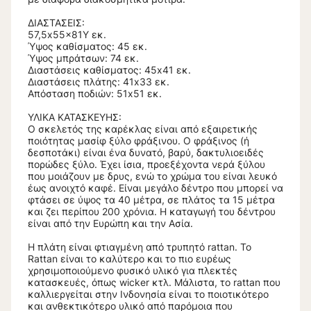
ΔΙΑΣΤΑΣΕΙΣ:
57,5x55x81Y εκ.
Ύψος καθίσματος: 45 εκ.
Ύψος μπράτσων: 74 εκ.
Διαστάσεις καθίσματος: 45x41 εκ.
Διαστάσεις πλάτης: 41x33 εκ.
Απόσταση ποδιών: 51x51 εκ.
ΥΛΙΚΑ ΚΑΤΑΣΚΕΥΗΣ:
Ο σκελετός της καρέκλας είναι από εξαιρετικής
ποιότητας μασίφ ξύλο φράξινου. Ο φράξινος (ή
δεσποτάκι) είναι ένα δυνατό, βαρύ, δακτυλιοειδές
πορώδες ξύλο. Έχει ίσια, προεξέχοντα νερά ξύλου
που μοιάζουν με δρυς, ενώ το χρώμα του είναι λευκό
έως ανοιχτό καφέ. Είναι μεγάλο δέντρο που μπορεί να
φτάσει σε ύψος τα 40 μέτρα, σε πλάτος τα 15 μέτρα
και ζει περίπου 200 χρόνια. Η καταγωγή του δέντρου
είναι από την Ευρώπη και την Ασία.
Η πλάτη είναι φτιαγμένη από τρυπητό rattan. Το
Rattan είναι το καλύτερο και το πιο ευρέως
χρησιμοποιούμενο φυσικό υλικό για πλεκτές
κατασκευές, όπως wicker κτλ. Μάλιστα, το rattan που
καλλιεργείται στην Ινδονησία είναι το ποιοτικότερο
και ανθεκτικότερο υλικό από παρόμοια που