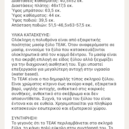
Διαστάσεις καθίσματος: 40,5x52 εκ.
Διαστάσεις πλάτης: 46x17,5 εκ.
Ύψος μπράτσου: 63,5 εκ.
Ύψος καθίσματος: 44 εκ.
Ύψος πoδιού: 39,5 εκ.
Απόσταση ποδιών: 51,5-46,5x63-57,5 εκ.
ΥΛΙΚΑ ΚΑΤΑΣΚΕΥΗΣ:
Ολόκληρη η πολυθρόνα είναι από εξαιρετικής
ποιότητας μασίφ ξύλο ΤΕΑΚ. Όταν αναφερόμαστε σε
μασίφ, εννοούμε τα ξύλα που κατασκευάζονται
ολοκληρωτικά από τον κορμό δέντρου. Το μασίφ είναι
η πιο ακριβή επιλογή σε είδος ξύλου αλλά ξεχωρίζει
για την διαχρονική αισθητική του. Έχει υποστεί
επεξεργασία για μεγαλύτερη αντοχή στην υγρασία
(water based).
Το ΤΕΑΚ είναι ο πιο δημοφιλής τύπος σκληρού ξύλου.
Είναι χρώματος κίτρινο έως σκούρο καφέ, εξαιρετικά
βαρύ, υψηλής αντοχής, ανθεκτικό στις καιρικές
συνθήκες, ανθεκτικό στο σκέβρωμα και δεν
αποσυντίθεται. Συχνά, τα νερά του ξύλου του είναι
έντονα και σε ευθεία. Χρησιμοποιείται για πληθώρα
κατασκευών εσωτερικού και εξωτερικού χώρου.
ΣΥΝΤΗΡΗΣΗ:
Το γεγονός ότι το ΤΕΑΚ περιλαμβάνεται στα σκληρά
ξύλα, το κάνει πολύ εύκολο στην συντήρησή του. Το