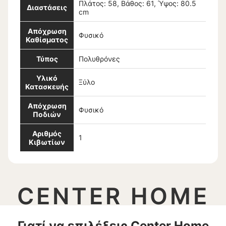
Πλάτος: 58, Βάθος: 61, Ύψος: 80.5
Διαστάσεις
cm
Απόχρωση
Φυσικό
Καθίσματος
Τύπος
Πολυθρόνες
Υλικό
Ξύλο
Κατασκευής
Απόχρωση
Φυσικό
Ποδιών
Αριθμός
1
Κιβωτίων
CENTER HOME
Γιατί να επιλέξεις Center Home