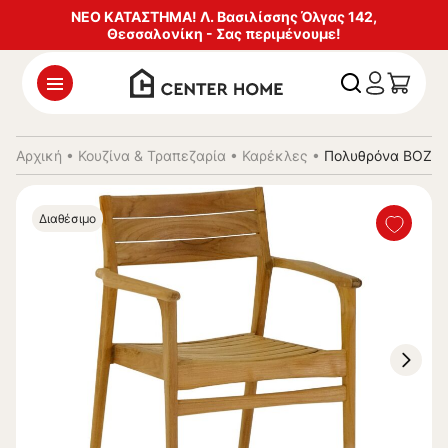
ΝΕΟ ΚΑΤΑΣΤΗΜΑ! Λ. Βασιλίσσης Όλγας 142,
Θεσσαλονίκη - Σας περιμένουμε!
Αρχική
•
Κουζίνα & Τραπεζαρία
•
Καρέκλες
•
Πολυθρόνα BOZZY
Διαθέσιμο