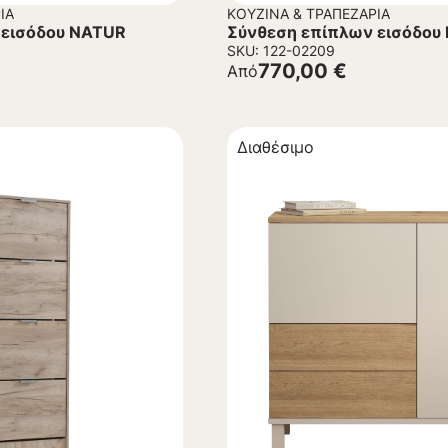
ΊΑ
ΚΟΥΖΊΝΑ & ΤΡΑΠΕΖΑΡΊΑ
 εισόδου NATUR
Σύνθεση επίπλων εισόδου
SKU: 122-02209
770,00
€
Από
Διαθέσιμο