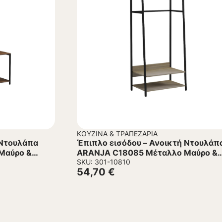
ΚΟΥΖΊΝΑ & ΤΡΑΠΕΖΑΡΊΑ
 Ντουλάπα
Έπιπλο εισόδου – Ανοικτή Ντουλάπ
Μαύρο &
ARANJA C18085 Μέταλλο Μαύρο &
80Υεκ.
Μελαμίνη Sonama 64x40x169Υεκ.
SKU: 301-10810
54,70
€