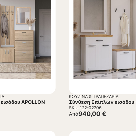
ΊΑ
ΚΟΥΖΊΝΑ & ΤΡΑΠΕΖΑΡΊΑ
 εισόδου APOLLON
Σύνθεση Επίπλων εισόδο
SKU: 122-02206
940,00
€
Από