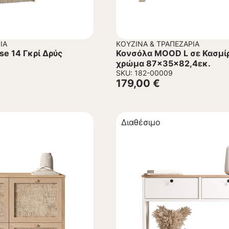
ΊΑ
ΚΟΥΖΊΝΑ & ΤΡΑΠΕΖΑΡΊΑ
e 14 Γκρί Δρύς
Κονσόλα MOOD L σε Κασμίρ
χρώμα 87x35x82,4εκ.
SKU: 182-00009
179,00
€
Διαθέσιμο