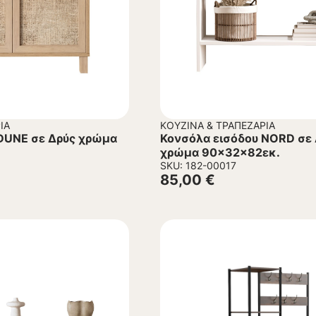
ΊΑ
ΚΟΥΖΊΝΑ & ΤΡΑΠΕΖΑΡΊΑ
DUNE σε Δρύς χρώμα
Κονσόλα εισόδου NORD σε 
χρώμα 90x32x82εκ.
SKU: 182-00017
85,00
€