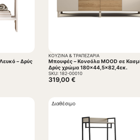
ΚΟΥΖΊΝΑ & ΤΡΑΠΕΖΑΡΊΑ
Λευκό – Δρύς
Μπουφές – Κονσόλα MOOD σε Κασμί
Δρύς χρώμα 180×44,5×82,4εκ.
SKU: 182-00010
319,00
€
Διαθέσιμο