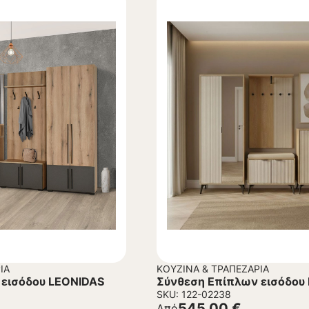
ΊΑ
ΚΟΥΖΊΝΑ & ΤΡΑΠΕΖΑΡΊΑ
 εισόδου LEONIDAS
Σύνθεση Επίπλων εισόδου 
SKU: 122-02238
545,00
€
Από