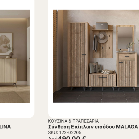
ΚΟΥΖΊΝΑ & ΤΡΑΠΕΖΑΡΊΑ
LINA
Σύνθεση Επίπλων εισόδου MALAGA
SKU: 122-02205
490,00
€
Από