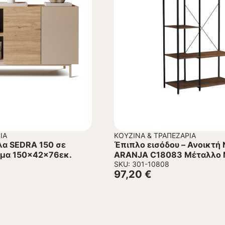
ΊΑ
ΚΟΥΖΊΝΑ & ΤΡΑΠΕΖΑΡΊΑ
λα SEDRA 150 σε
Έπιπλο εισόδου – Ανοικτή
ώμα 150x42x76εκ.
ARANJA C18083 Μέταλλο 
Μελαμίνη Καφέ 100x46x1
SKU: 301-10808
97,20
€