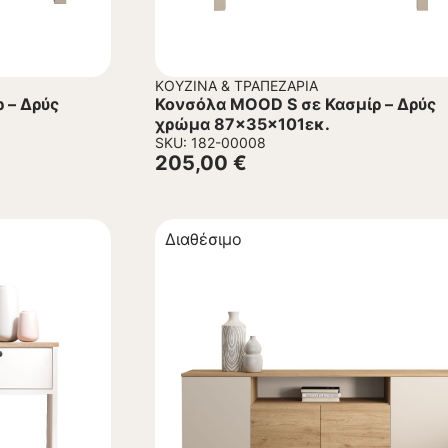
ΚΟΥΖΊΝΑ & ΤΡΑΠΕΖΑΡΊΑ
 – Δρύς
Κονσόλα MOOD S σε Κασμίρ – Δρύς
χρώμα 87x35x101εκ.
SKU: 182-00008
205,00
€
Διαθέσιμο