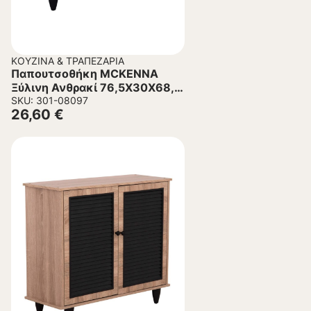
ΚΟΥΖΊΝΑ & ΤΡΑΠΕΖΑΡΊΑ
Παπουτσοθήκη MCKENNA
Ξύλινη Ανθρακί 76,5X30X68,5
εκ.
SKU: 301-08097
26,60
€