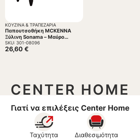
ΚΟΥΖΊΝΑ & ΤΡΑΠΕΖΑΡΊΑ
Παπουτσοθήκη MCKENNA
Ξύλινη Sonama – Μαύρο
77x30x69Υ εκ.
SKU: 301-08096
26,60
€
CENTER HOME
Γιατί να επιλέξεις Center Home
Ταχύτητα
Διαθεσιμότητα