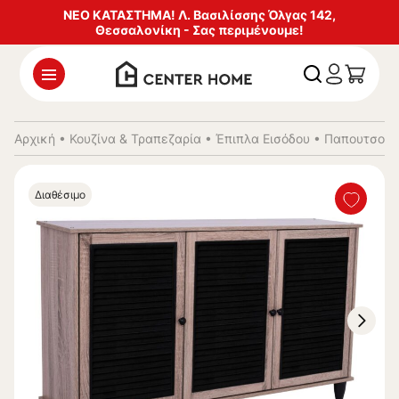
ΝΕΟ ΚΑΤΑΣΤΗΜΑ! Λ. Βασιλίσσης Όλγας 142,
Θεσσαλονίκη - Σας περιμένουμε!
Αρχική
•
Κουζίνα & Τραπεζαρία
•
Έπιπλα Εισόδου
•
Παπουτσοθή
Διαθέσιμο