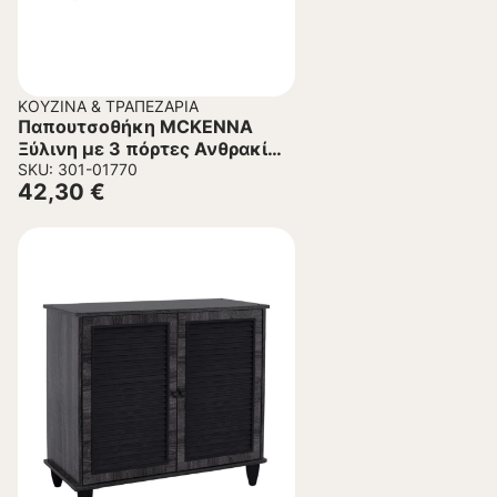
ΚΟΥΖΊΝΑ & ΤΡΑΠΕΖΑΡΊΑ
Παπουτσοθήκη MCKENNA
Ξύλινη με 3 πόρτες Ανθρακί
112x30x68,5Υ εκ.
SKU: 301-01770
42,30
€