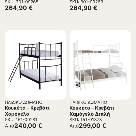
Ξύλο Πεύκου σε Γκρί για
SKU: 301-09265
Ξύλο Πεύκου σε Λευκό
SKU: 301-09263
264,90
€
264,90
€
στρώματα 190×90εκ
για στρώματα 190×90εκ
ΠΑΙΔΙΚΌ ΔΩΜΆΤΙΟ
ΠΑΙΔΙΚΌ ΔΩΜΆΤΙΟ
Κουκέτα – Κρεβάτι
Κουκέτα – Κρεβάτι
Χαμόγελο
Χαμόγελο Διπλή
SKU: 151-00281
SKU: 151-01378
240,00
€
299,00
€
Από
Από