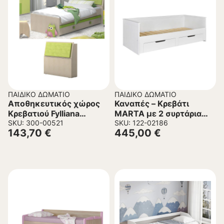
ΠΑΙΔΙΚΌ ΔΩΜΆΤΙΟ
ΠΑΙΔΙΚΌ ΔΩΜΆΤΙΟ
Αποθηκευτικός χώρος
Καναπές – Κρεβάτι
Κρεβατιού Fylliana
MARTA με 2 συρτάρια
Πρασινο 96x27x103 εκ.
SKU: 300-00521
Λευκό
SKU: 122-02186
143,70
€
445,00
€
98×205,5×69,5εκ.