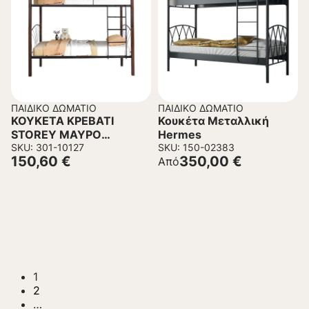
ΠΑΙΔΙΚΌ ΔΩΜΆΤΙΟ
ΠΑΙΔΙΚΌ ΔΩΜΆΤΙΟ
ΚΟΥΚΕΤΑ ΚΡΕΒΑΤΙ
Κουκέτα Μεταλλική
STOREY ΜΑΥΡΟ
Hermes
ΜΕΤΑΛΛΟ-ΚΑΡΥΔΙ
SKU: 301-10127
SKU: 150-02383
150,60
€
350,00
€
Από
RUBBERWOOD
200x90x158Υεκ
1
2
…