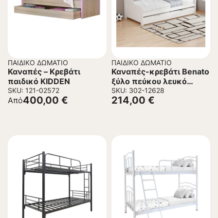
ΠΑΙΔΙΚΌ ΔΩΜΆΤΙΟ
ΠΑΙΔΙΚΌ ΔΩΜΆΤΙΟ
Καναπές – Κρεβάτι
Καναπές-κρεβάτι Benato
παιδικό KIDDEN
ξύλο πεύκου λευκό
SKU: 121-02572
90×190εκ
SKU: 302-12628
400,00
€
214,00
€
Από