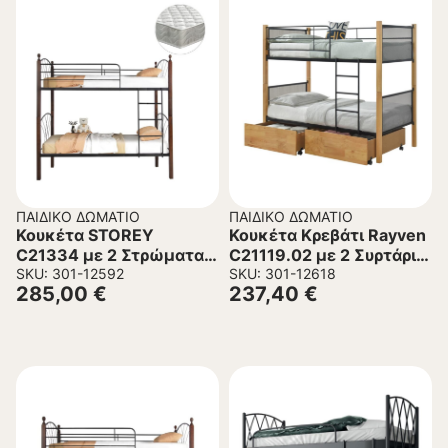
ΠΑΙΔΙΚΌ ΔΩΜΆΤΙΟ
ΠΑΙΔΙΚΌ ΔΩΜΆΤΙΟ
Κουκέτα STOREY
Κουκέτα Κρεβάτι Rayven
C21334 με 2 Στρώματα
C21119.02 με 2 Συρτάρια
σε Μέταλλο & Ξύλο
SKU: 301-12592
απο Ξύλο και Μέταλλο
SKU: 301-12618
285,00
€
237,40
€
Rubberwood 90×190εκ.
90×190εκ.