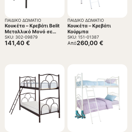
ΠΑΙΔΙΚΌ ΔΩΜΆΤΙΟ
ΠΑΙΔΙΚΌ ΔΩΜΆΤΙΟ
Κουκέτα – Κρεβάτι Belit
Κουκέτα – Κρεβάτι
Μεταλλικό Μονό σε
Κούρμπα
Μαύρο 90×190εκ.
SKU: 302-09879
SKU: 151-01387
141,40
€
260,00
€
Από