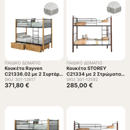
ΠΑΙΔΙΚΌ ΔΩΜΆΤΙΟ
ΠΑΙΔΙΚΌ ΔΩΜΆΤΙΟ
Κουκέτα Rayven
Κουκέτα STOREY
C21336.02 με 2 Συρτάρια
C21334 με 2 Στρώματα
και 2 Στρώματα σε Ξύλο
SKU: 301-12617
σε Μέταλλο & Ξύλο
SKU: 301-12592
371,80
€
285,00
€
και Μέταλλο 90×190εκ.
Rubberwood 90×190εκ.