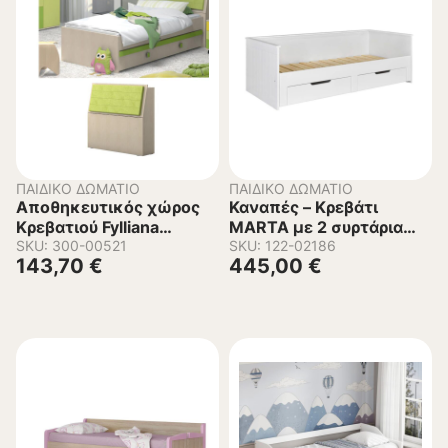
ΠΑΙΔΙΚΌ ΔΩΜΆΤΙΟ
ΠΑΙΔΙΚΌ ΔΩΜΆΤΙΟ
Αποθηκευτικός χώρος
Καναπές – Κρεβάτι
Κρεβατιού Fylliana
MARTA με 2 συρτάρια
Πρασινο 96x27x103 εκ.
SKU: 300-00521
Λευκό
SKU: 122-02186
143,70
€
445,00
€
98×205,5×69,5εκ.