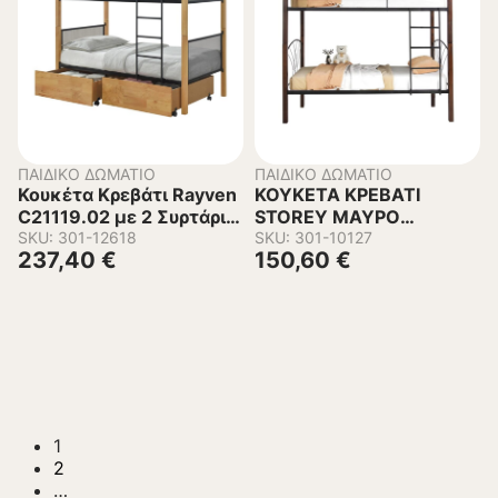
ΠΑΙΔΙΚΌ ΔΩΜΆΤΙΟ
ΠΑΙΔΙΚΌ ΔΩΜΆΤΙΟ
Κουκέτα Κρεβάτι Rayven
ΚΟΥΚΕΤΑ ΚΡΕΒΑΤΙ
C21119.02 με 2 Συρτάρια
STOREY ΜΑΥΡΟ
απο Ξύλο και Μέταλλο
SKU: 301-12618
ΜΕΤΑΛΛΟ-ΚΑΡΥΔΙ
SKU: 301-10127
237,40
€
150,60
€
90×190εκ.
RUBBERWOOD
200x90x158Υεκ
1
2
…