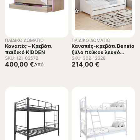
ΠΑΙΔΙΚΌ ΔΩΜΆΤΙΟ
ΠΑΙΔΙΚΌ ΔΩΜΆΤΙΟ
Καναπές – Κρεβάτι
Καναπές-κρεβάτι Benato
παιδικό KIDDEN
ξύλο πεύκου λευκό
SKU: 121-02572
90×190εκ
SKU: 302-12628
400,00
€
214,00
€
Από