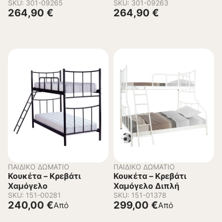
Ξύλο Πεύκου σε Γκρί για
SKU: 301-09265
Ξύλο Πεύκου σε Λευκό
SKU: 301-09263
264,90
€
264,90
€
στρώματα 190×90εκ
για στρώματα 190×90εκ
ΠΑΙΔΙΚΌ ΔΩΜΆΤΙΟ
ΠΑΙΔΙΚΌ ΔΩΜΆΤΙΟ
Κουκέτα – Κρεβάτι
Κουκέτα – Κρεβάτι
Χαμόγελο
Χαμόγελο Διπλή
SKU: 151-00281
SKU: 151-01378
240,00
€
299,00
€
Από
Από