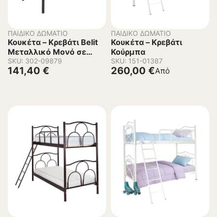
ΠΑΙΔΙΚΌ ΔΩΜΆΤΙΟ
ΠΑΙΔΙΚΌ ΔΩΜΆΤΙΟ
Κουκέτα – Κρεβάτι Belit
Κουκέτα – Κρεβάτι
Μεταλλικό Μονό σε
Κούρμπα
Μαύρο 90×190εκ.
SKU: 302-09879
SKU: 151-01387
141,40
€
260,00
€
Από