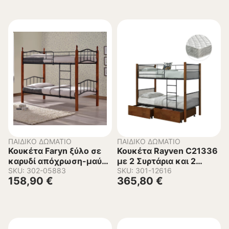
ΠΑΙΔΙΚΌ ΔΩΜΆΤΙΟ
ΠΑΙΔΙΚΌ ΔΩΜΆΤΙΟ
Κουκέτα Faryn ξύλο σε
Κουκέτα Rayven C21336
καρυδί απόχρωση-μαύρο
με 2 Συρτάρια και 2
μέταλλο 90×190 εκ.
SKU: 302-05883
Στρώματα σε Ξύλο και
SKU: 301-12616
158,90
€
365,80
€
Μέταλλο 90×190εκ.