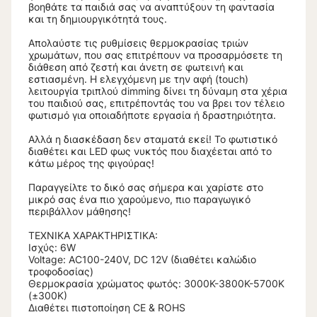
βοηθάτε τα παιδιά σας να αναπτύξουν τη φαντασία
και τη δημιουργικότητά τους.
Απολαύστε τις ρυθμίσεις θερμοκρασίας τριών
χρωμάτων, που σας επιτρέπουν να προσαρμόσετε τη
διάθεση από ζεστή και άνετη σε φωτεινή και
εστιασμένη. Η ελεγχόμενη με την αφή (touch)
λειτουργία τριπλού dimming δίνει τη δύναμη στα χέρια
του παιδιού σας, επιτρέποντάς του να βρει τον τέλειο
φωτισμό για οποιαδήποτε εργασία ή δραστηριότητα.
Αλλά η διασκέδαση δεν σταματά εκεί! Το φωτιστικό
διαθέτει και LED φως νυκτός που διαχέεται από το
κάτω μέρος της φιγούρας!
Παραγγείλτε το δικό σας σήμερα και χαρίστε στο
μικρό σας ένα πιο χαρούμενο, πιο παραγωγικό
περιβάλλον μάθησης!
ΤΕΧΝΙΚΑ ΧΑΡΑΚΤΗΡΙΣΤΙΚΑ:
Ισχύς: 6W
Voltage: AC100-240V, DC 12V (διαθέτει καλώδιο
τροφοδοσίας)
Θερμοκρασία χρώματος φωτός: 3000Κ-3800Κ-5700Κ
(±300Κ)
Διαθέτει πιστοποίηση CE & ROHS