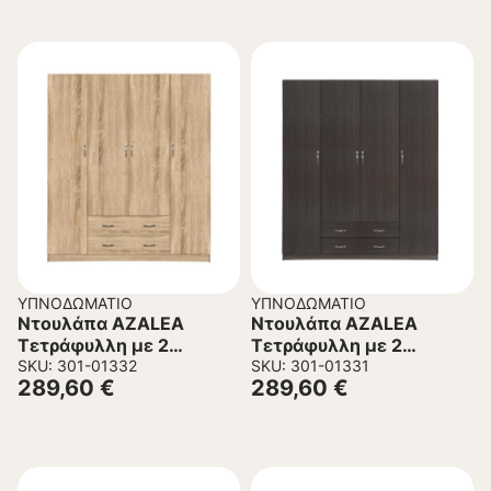
ΥΠΝΟΔΩΜΆΤΙΟ
ΥΠΝΟΔΩΜΆΤΙΟ
Ντουλάπα AZALEA
Ντουλάπα AZALEA
Τετράφυλλη με 2
Τετράφυλλη με 2
Συρτάρια Sonama
SKU: 301-01332
Συρτάρια Zebrano
SKU: 301-01331
289,60
€
289,60
€
200×55.5×180Υ εκ.
200×55.5×180Υ εκ.