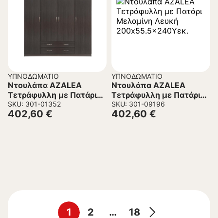
ΥΠΝΟΔΩΜΆΤΙΟ
ΥΠΝΟΔΩΜΆΤΙΟ
Ντουλάπα AZALEA
Ντουλάπα AZALEA
Τετράφυλλη με Πατάρι
Τετράφυλλη με Πατάρι
με 2 Συρτάρια Zebrano
SKU: 301-01352
Μελαμίνη Λευκή
SKU: 301-09196
402,60
€
402,60
€
200×55.5×240Υ εκ.
200×55.5×240Υεκ.
1
2
…
18