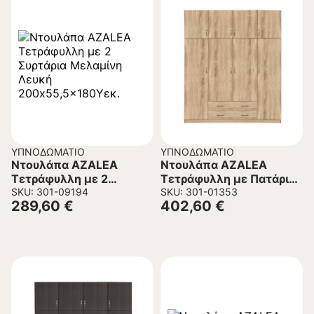
ΥΠΝΟΔΩΜΆΤΙΟ
ΥΠΝΟΔΩΜΆΤΙΟ
Ντουλάπα AZALEA
Ντουλάπα AZALEA
Τετράφυλλη με 2
Τετράφυλλη με Πατάρι
Συρτάρια Μελαμίνη
SKU: 301-09194
με 2 Συρτάρια Sonama
SKU: 301-01353
289,60
€
402,60
€
Λευκή
200×55.5×240Υ εκ.
200×55,5×180Υεκ.