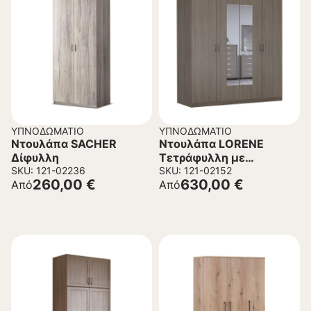
ΥΠΝΟΔΩΜΆΤΙΟ
ΥΠΝΟΔΩΜΆΤΙΟ
Ντουλάπα SACHER
Ντουλάπα LORENE
Δίφυλλη
Τετράφυλλη με
SKU: 121-02236
Καθρέπτη
SKU: 121-02152
260,00
€
630,00
€
Από
Από