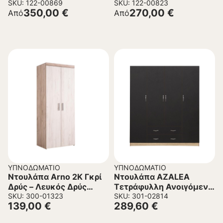
SKU: 122-00869
SKU: 122-00823
350,00
€
270,00
€
Από
Από
ΥΠΝΟΔΩΜΆΤΙΟ
ΥΠΝΟΔΩΜΆΤΙΟ
Ντουλάπα Arno 2K Γκρί
Ντουλάπα AZALEA
Δρύς – Λευκός Δρύς
Τετράφυλλη Ανοιγόμενη
80x55x202 εκ.
SKU: 300-01323
με 2 Συρτάρια Sonoma –
SKU: 301-02814
139,00
€
289,60
€
Γκρί 200x56x180Υ εκ.