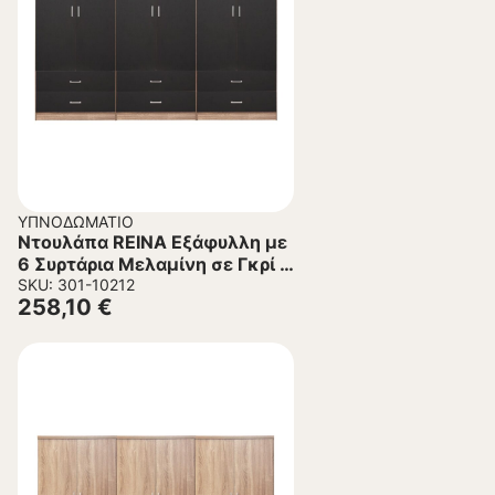
ΥΠΝΟΔΩΜΆΤΙΟ
Ντουλάπα REINA Εξάφυλλη με
6 Συρτάρια Μελαμίνη σε Γκρί –
Σονάμα 240x42x181Υεκ.
SKU: 301-10212
258,10
€