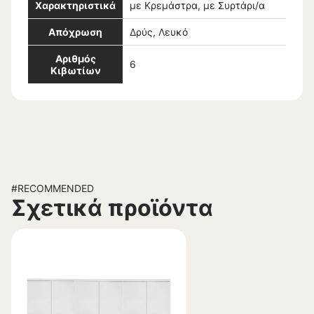
Χαρακτηριστικά
με Κρεμάστρα, με Συρτάρι/α
Απόχρωση
Δρύς, Λευκό
Αριθμός
6
Κιβωτίων
#RECOMMENDED
Σχετικά προϊόντα