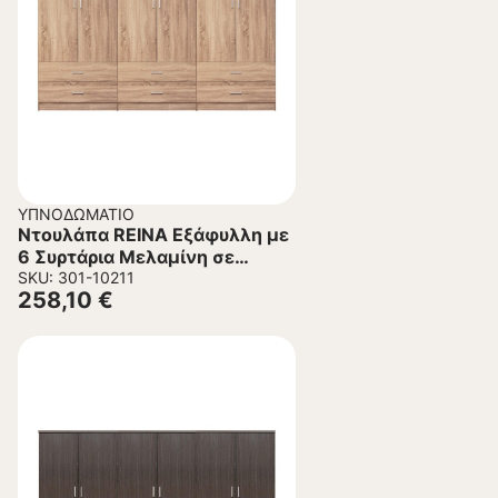
ΥΠΝΟΔΩΜΆΤΙΟ
Ντουλάπα REINA Εξάφυλλη με
6 Συρτάρια Μελαμίνη σε
Σονάμα 240x42x181Υεκ.
SKU: 301-10211
258,10
€