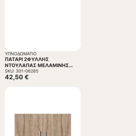
ΥΠΝΟΔΩΜΆΤΙΟ
ΠΑΤΑΡΙ 2ΦΥΛΛΗΣ
ΝΤΟΥΛΑΠΑΣ ΜΕΛΑΜΙΝΗΣ
JASLYN ΣΕ ΧΡΩΜΑ ΛΕΥΚΟ
SKU: 301-06285
42,50
€
80,2x42x60Υεκ.