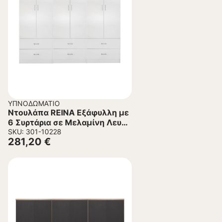
ΥΠΝΟΔΩΜΆΤΙΟ
Ντουλάπα REINA Εξάφυλλη με
6 Συρτάρια σε Μελαμίνη Λευκό
240x42x181Υεκ.
SKU: 301-10228
281,20
€