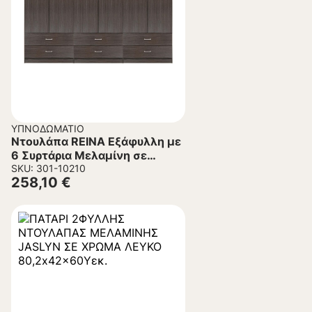
ΥΠΝΟΔΩΜΆΤΙΟ
Ντουλάπα REINA Εξάφυλλη με
6 Συρτάρια Μελαμίνη σε
Zebrano 240x42x181Υεκ.
SKU: 301-10210
258,10
€