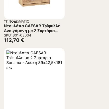
ΥΠΝΟΔΩΜΆΤΙΟ
Ντουλάπα CAESAR Τρίφυλλη
Ανοιγόμενη με 2 Συρτάρια
Sonama 89×42,5×181 εκ.
SKU: 301-08034
112,70
€