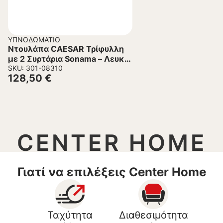
ΥΠΝΟΔΩΜΆΤΙΟ
Ντουλάπα CAESAR Τρίφυλλη
με 2 Συρτάρια Sonama – Λευκή
89×42,5×181 εκ.
SKU: 301-08310
128,50
€
CENTER HOME
Γιατί να επιλέξεις Center Home
Ταχύτητα
Διαθεσιμότητα