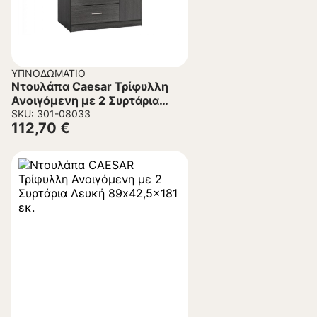
ΥΠΝΟΔΩΜΆΤΙΟ
Ντουλάπα Caesar Τρίφυλλη
Ανοιγόμενη με 2 Συρτάρια
Zebrano 89×42,5×181 εκ.
SKU: 301-08033
112,70
€