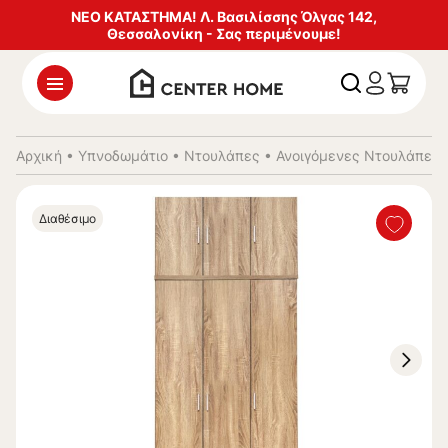
ΝΕΟ ΚΑΤΑΣΤΗΜΑ! Λ. Βασιλίσσης Όλγας 142,
Θεσσαλονίκη - Σας περιμένουμε!
Αρχική
•
Υπνοδωμάτιο
•
Ντουλάπες
•
Ανοιγόμενες Ντουλάπες
Διαθέσιμο