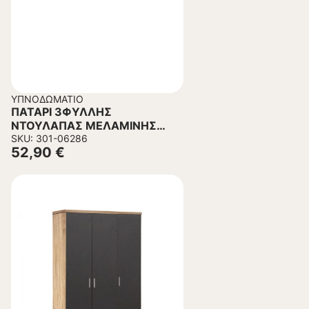
ΥΠΝΟΔΩΜΆΤΙΟ
ΠΑΤΑΡΙ 3ΦΥΛΛΗΣ
ΝΤΟΥΛΑΠΑΣ ΜΕΛΑΜΙΝΗΣ
ALIVIA ΣΕ ΧΡΩΜΑ ΛΕΥΚΟ
SKU: 301-06286
52,90
€
90,2x42x60Yεκ.