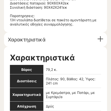
Διαστάσεις παταριού: 90Χ60Χ42εκ
Συνολική διάσταση: 90Χ42Χ241εκ
Παρατηρησεις:
1)Η ντουλάπα διατίθεται σε πακέτο αμοντάριστη με
αναλυτικές οδηγίες συναρμολόγησης.
Χαρακτηριστικά
Χαρακτηριστικά
Βάρος
79,2 κ.
Πλάτος: 90, Βάθος: 42, Ύψος:
Διαστάσεις
241 cm
με Κρεμάστρα, με Πατάρι, με
Χαρακτηριστικά
Συρτάρι/α
Απόχρωση
Δρύς