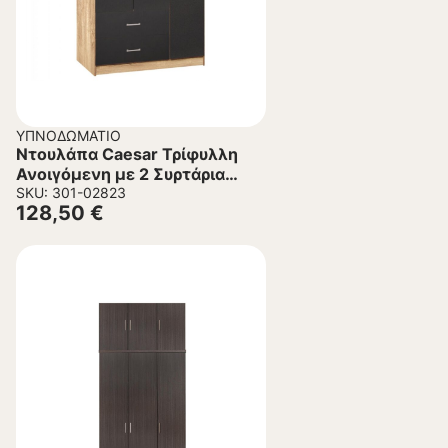
ΥΠΝΟΔΩΜΆΤΙΟ
Ντουλάπα Caesar Τρίφυλλη
Ανοιγόμενη με 2 Συρτάρια
Sonama – Γκρί 89×42,5×181
SKU: 301-02823
128,50
€
εκ.