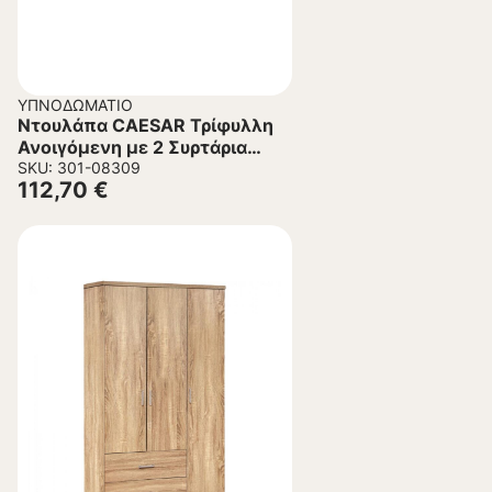
ΥΠΝΟΔΩΜΆΤΙΟ
Ντουλάπα CAESAR Τρίφυλλη
Ανοιγόμενη με 2 Συρτάρια
Λευκή 89×42,5×181 εκ.
SKU: 301-08309
112,70
€