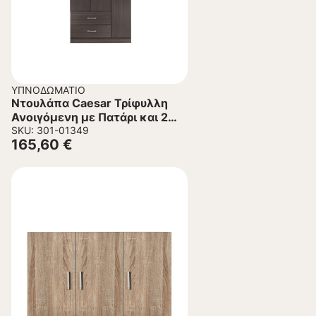
ΥΠΝΟΔΩΜΆΤΙΟ
Ντουλάπα Caesar Τρίφυλλη
Ανοιγόμενη με Πατάρι και 2
Συρτάρια Zebrano 90x42x241
SKU: 301-01349
165,60
€
εκ.