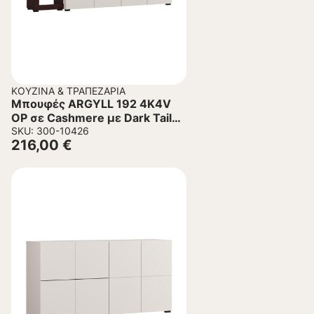
ΚΟΥΖΊΝΑ & ΤΡΑΠΕΖΑΡΊΑ
Μπουφές ARGYLL 192 4K4V
OP σε Cashmere με Dark Tailor
Oak 193x40x100εκ
SKU: 300-10426
216,00
€