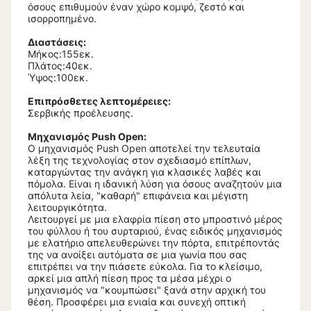
όσους επιθυμούν έναν χώρο κομψό, ζεστό και
ισορροπημένο.
Διαστάσεις:
Μήκος:155εκ.
Πλάτος:40εκ.
Ύψος:100εκ.
Επιπρόσθετες λεπτομέρειες:
Σερβικής προέλευσης.
Μηχανισμός Push Open:
Ο μηχανισμός Push Open αποτελεί την τελευταία
λέξη της τεχνολογίας στον σχεδιασμό επίπλων,
καταργώντας την ανάγκη για κλασικές λαβές και
πόμολα. Είναι η ιδανική λύση για όσους αναζητούν μια
απόλυτα λεία, "καθαρή" επιφάνεια και μέγιστη
λειτουργικότητα.
Λειτουργεί με μια ελαφρία πίεση στο μπροστινό μέρος
του φύλλου ή του συρταριού, ένας ειδικός μηχανισμός
με ελατήριο απελευθερώνει την πόρτα, επιτρέποντάς
της να ανοίξει αυτόματα σε μια γωνία που σας
επιτρέπει να την πιάσετε εύκολα. Για το κλείσιμο,
αρκεί μια απλή πίεση προς τα μέσα μέχρι ο
μηχανισμός να "κουμπώσει" ξανά στην αρχική του
θέση. Προσφέρει μια ενιαία και συνεχή οπτική