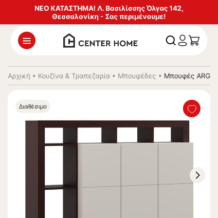
ΝΕΟ ΚΑΤΑΣΤΗΜΑ! Λ. Βασιλίσσης Όλγας 142,
Θεσσαλονίκη - Σας περιμένουμε!
Αρχική
•
Κουζίνα & Τραπεζαρία
•
Μπουφέδες
•
Μπουφές ARGYLL
Διαθέσιμο