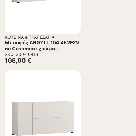
ΚΟΥΖΊΝΑ & ΤΡΑΠΕΖΑΡΊΑ
Μπουφές ARGYLL 154 4K2F2V
σε Cashmere χρώμα
155x40x79εκ
SKU: 300-10413
168,00
€