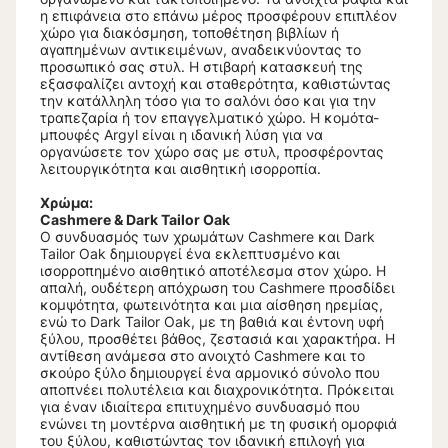
η επιφάνεια στο επάνω μέρος προσφέρουν επιπλέον
χώρο για διακόσμηση, τοποθέτηση βιβλίων ή
αγαπημένων αντικειμένων, αναδεικνύοντας το
προσωπικό σας στυλ. Η στιβαρή κατασκευή της
εξασφαλίζει αντοχή και σταθερότητα, καθιστώντας
την κατάλληλη τόσο για το σαλόνι όσο και για την
τραπεζαρία ή τον επαγγελματικό χώρο. Η κομότα-
μπουφές Argyl είναι η ιδανική λύση για να
οργανώσετε τον χώρο σας με στυλ, προσφέροντας
λειτουργικότητα και αισθητική ισορροπία.
Χρώμα:
Cashmere & Dark Tailor Oak
Ο συνδυασμός των χρωμάτων Cashmere και Dark
Tailor Oak δημιουργεί ένα εκλεπτυσμένο και
ισορροπημένο αισθητικό αποτέλεσμα στον χώρο. Η
απαλή, ουδέτερη απόχρωση του Cashmere προσδίδει
κομψότητα, φωτεινότητα και μια αίσθηση ηρεμίας,
ενώ το Dark Tailor Oak, με τη βαθιά και έντονη υφή
ξύλου, προσθέτει βάθος, ζεστασιά και χαρακτήρα. Η
αντίθεση ανάμεσα στο ανοιχτό Cashmere και το
σκούρο ξύλο δημιουργεί ένα αρμονικό σύνολο που
αποπνέει πολυτέλεια και διαχρονικότητα. Πρόκειται
για έναν ιδιαίτερα επιτυχημένο συνδυασμό που
ενώνει τη μοντέρνα αισθητική με τη φυσική ομορφιά
του ξύλου, καθιστώντας τον ιδανική επιλογή για