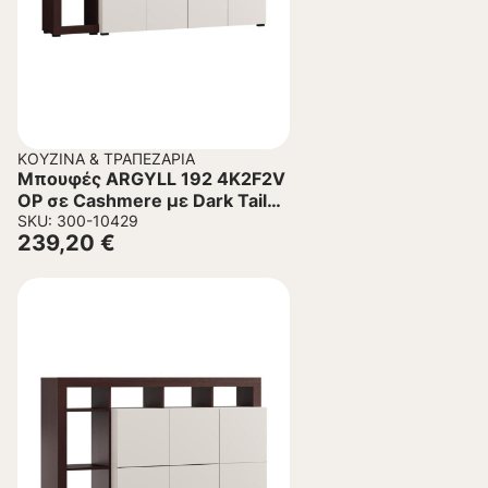
ΚΟΥΖΊΝΑ & ΤΡΑΠΕΖΑΡΊΑ
Μπουφές ARGYLL 192 4K2F2V
OP σε Cashmere με Dark Tailor
Oak 193x40x100εκ
SKU: 300-10429
239,20
€