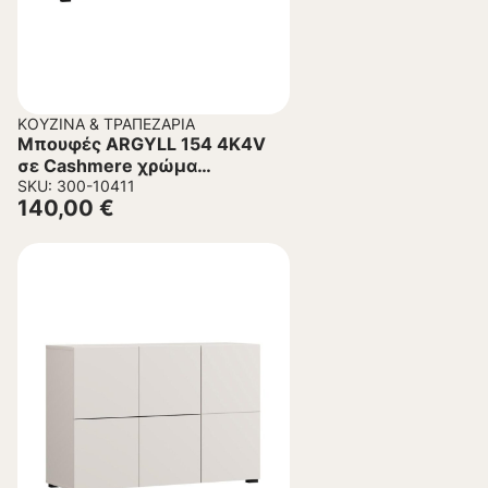
ΚΟΥΖΊΝΑ & ΤΡΑΠΕΖΑΡΊΑ
Μπουφές ARGYLL 154 4K4V
σε Cashmere χρώμα
155x40x79εκ
SKU: 300-10411
140,00
€