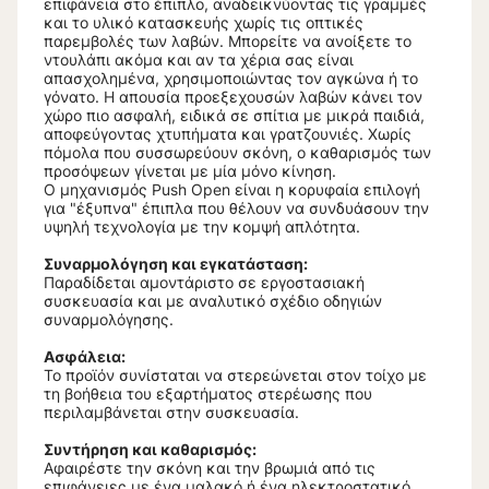
επιφάνεια στο έπιπλο, αναδεικνύοντας τις γραμμές
και το υλικό κατασκευής χωρίς τις οπτικές
παρεμβολές των λαβών. Μπορείτε να ανοίξετε το
ντουλάπι ακόμα και αν τα χέρια σας είναι
απασχολημένα, χρησιμοποιώντας τον αγκώνα ή το
γόνατο. Η απουσία προεξεχουσών λαβών κάνει τον
χώρο πιο ασφαλή, ειδικά σε σπίτια με μικρά παιδιά,
αποφεύγοντας χτυπήματα και γρατζουνιές. Χωρίς
πόμολα που συσσωρεύουν σκόνη, ο καθαρισμός των
προσόψεων γίνεται με μία μόνο κίνηση.
Ο μηχανισμός Push Open είναι η κορυφαία επιλογή
για "έξυπνα" έπιπλα που θέλουν να συνδυάσουν την
υψηλή τεχνολογία με την κομψή απλότητα.
Συναρμολόγηση και εγκατάσταση:
Παραδίδεται αμοντάριστο σε εργοστασιακή
συσκευασία και με αναλυτικό σχέδιο οδηγιών
συναρμολόγησης.
Ασφάλεια:
Το προϊόν συνίσταται να στερεώνεται στον τοίχο με
τη βοήθεια του εξαρτήματος στερέωσης που
περιλαμβάνεται στην συσκευασία.
Συντήρηση και καθαρισμός:
Αφαιρέστε την σκόνη και την βρωμιά από τις
επιφάνειες με ένα μαλακό ή ένα ηλεκτροστατικό