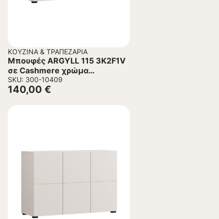
ΚΟΥΖΊΝΑ & ΤΡΑΠΕΖΑΡΊΑ
Μπουφές ARGYLL 115 3K2F1V
σε Cashmere χρώμα
116x40x79εκ
SKU: 300-10409
140,00
€