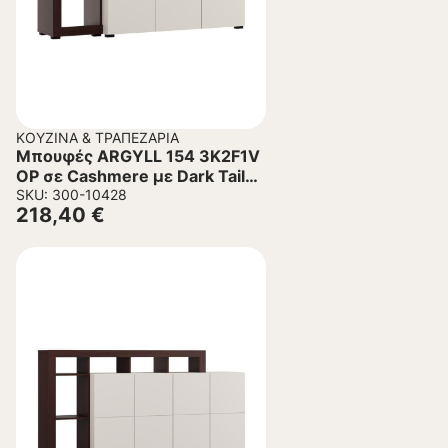
ΚΟΥΖΊΝΑ & ΤΡΑΠΕΖΑΡΊΑ
Μπουφές ARGYLL 154 3K2F1V
OP σε Cashmere με Dark Tailor
Oak 155x40x100εκ
SKU: 300-10428
218,40
€