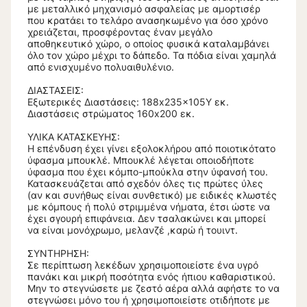
με μεταλλικό μηχανισμό ασφαλείας με αμορτισέρ
που κρατάει το τελάρο ανασηκωμένο για όσο χρόνο
χρειάζεται, προσφέροντας έναν μεγάλο
αποθηκευτικό χώρο, ο οποίος φυσικά καταλαμβάνει
όλο τον χώρο μέχρι το δάπεδο. Τα πόδια είναι χαμηλά
από ενισχυμένο πολυαιθυλένιο.
ΔΙΑΣΤΑΣΕΙΣ:
Εξωτερικές Διαστάσεις: 188x235x105Υ εκ.
Διαστάσεις στρώματος 160x200 εκ.
ΥΛΙΚΑ ΚΑΤΑΣΚΕΥΗΣ:
Η επένδυση έχει γίνει εξολοκλήρου από ποιοτικότατο
ύφασμα μπουκλέ. Μπουκλέ λέγεται οποιοδήποτε
ύφασμα που έχει κόμπο-μπούκλα στην ύφανσή του.
Κατασκευάζεται από σχεδόν όλες τις πρώτες ύλες
(αν και συνήθως είναι συνθετικό) με ειδικές κλωστές
με κόμπους ή πολύ στριμμένα νήματα, έτσι ώστε να
έχει σγουρή επιφάνεια. Δεν τσαλακώνει και μπορεί
να είναι μονόχρωμο, μελανζέ ,καρώ ή τουιντ.
ΣΥΝΤΗΡΗΣΗ:
Σε περίπτωση λεκέδων χρησιμοποιείστε ένα υγρό
πανάκι και μικρή ποσότητα ενός ήπιου καθαριστικού.
Μην το στεγνώσετε με ζεστό αέρα αλλά αφήστε το να
στεγνώσει μόνο του ή χρησιμοποιείστε οτιδήποτε με