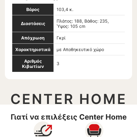
Βάρος
103,4 κ.
Πλάτος: 188, Βάθος: 235,
Διαστάσεις
Ύψος: 105 cm
Απόχρωση
Γκρί
Χαρακτηριστικά
με Αποθηκευτικό χώρο
Αριθμός
3
Κιβωτίων
CENTER HOME
Γιατί να επιλέξεις Center Home