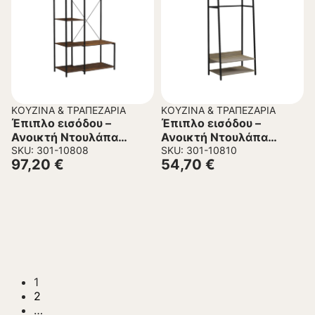
ΚΟΥΖΊΝΑ & ΤΡΑΠΕΖΑΡΊΑ
ΚΟΥΖΊΝΑ & ΤΡΑΠΕΖΑΡΊΑ
Έπιπλο εισόδου –
Έπιπλο εισόδου –
Ανοικτή Ντουλάπα
Ανοικτή Ντουλάπα
ARANJA C18083
SKU: 301-10808
ARANJA C18085
SKU: 301-10810
97,20
€
54,70
€
Μέταλλο Μαύρο &
Μέταλλο Μαύρο &
Μελαμίνη Καφέ
Μελαμίνη Sonama
100x46x180Υεκ.
64x40x169Υεκ.
1
2
…