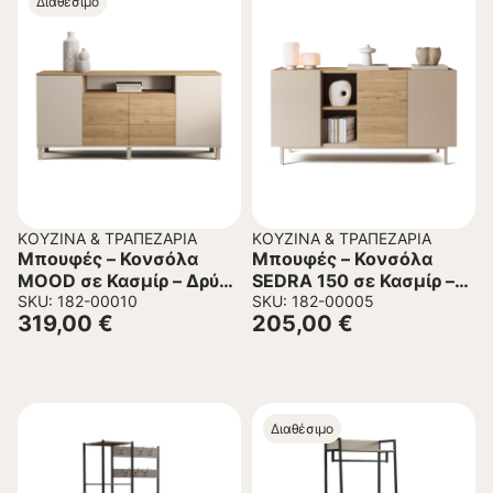
Διαθέσιμο
ΚΟΥΖΊΝΑ & ΤΡΑΠΕΖΑΡΊΑ
ΚΟΥΖΊΝΑ & ΤΡΑΠΕΖΑΡΊΑ
Μπουφές – Κονσόλα
Μπουφές – Κονσόλα
MOOD σε Κασμίρ – Δρύς
SEDRA 150 σε Κασμίρ –
χρώμα
SKU: 182-00010
Δρύς χρώμα
SKU: 182-00005
319,00
€
205,00
€
180×44,5×82,4εκ.
150x42x76εκ.
Διαθέσιμο