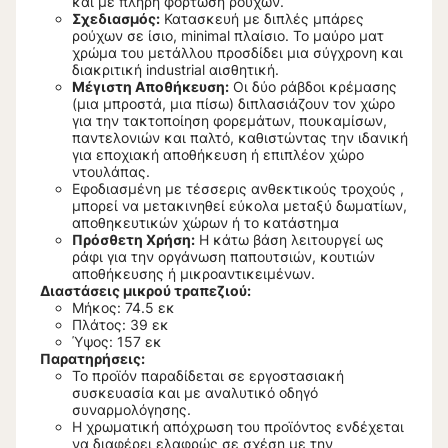
και με πλήρη φόρτωση ρούχων.
Σχεδιασμός:
Κατασκευή με διπλές μπάρες
ρούχων σε ίσιο, minimal πλαίσιο. Το μαύρο ματ
χρώμα του μετάλλου προσδίδει μια σύγχρονη και
διακριτική industrial αισθητική.
Μέγιστη Αποθήκευση:
Οι δύο ράβδοι κρέμασης
(μια μπροστά, μια πίσω) διπλασιάζουν τον χώρο
για την τακτοποίηση φορεμάτων, πουκαμίσων,
παντελονιών και παλτό, καθιστώντας την ιδανική
για εποχιακή αποθήκευση ή επιπλέον χώρο
ντουλάπας.
Εφοδιασμένη με τέσσερις ανθεκτικούς τροχούς ,
μπορεί να μετακινηθεί εύκολα μεταξύ δωματίων,
αποθηκευτικών χώρων ή το κατάστημα
Πρόσθετη Χρήση:
Η κάτω βάση λειτουργεί ως
ράφι για την οργάνωση παπουτσιών, κουτιών
αποθήκευσης ή μικροαντικειμένων.
Διαστάσεις μικρού τραπεζιού:
Μήκος: 74.5 εκ
Πλάτος: 39 εκ
Ύψος: 157 εκ
Παρατηρήσεις:
Το προϊόν παραδίδεται σε εργοστασιακή
συσκευασία και με αναλυτικό οδηγό
συναρμολόγησης.
Η χρωματική απόχρωση του προϊόντος ενδέχεται
να διαφέρει ελαφρώς σε σχέση με την