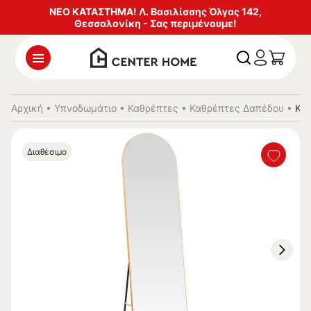
ΝΕΟ ΚΑΤΑΣΤΗΜΑ! Λ. Βασιλίσσης Όλγας 142,
Θεσσαλονίκη - Σας περιμένουμε!
Αρχική
•
Υπνοδωμάτιο
•
Καθρέπτες
•
Καθρέπτες Δαπέδου
•
Καθ
Διαθέσιμο