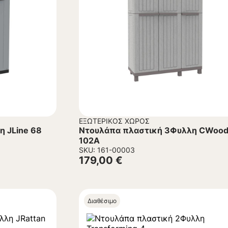
ΕΞΩΤΕΡΙΚΌΣ ΧΏΡΟΣ
 JLine 68
Ντουλάπα πλαστική 3Φυλλη CWoo
102Α
SKU: 161-00003
179,00
€
Διαθέσιμο