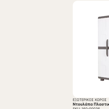
ΕΞΩΤΕΡΙΚΌΣ ΧΏΡΟΣ
Ντουλάπα Πλαστι
SKU: 160-00036