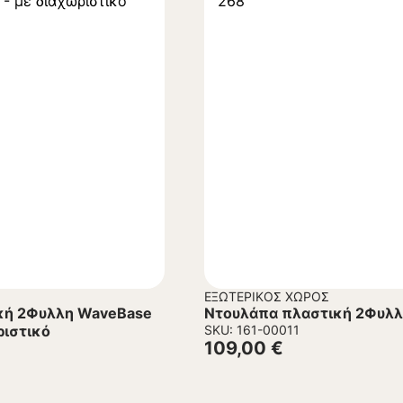
ΕΞΩΤΕΡΙΚΌΣ ΧΏΡΟΣ
κή 2Φυλλη WaveBase
Ντουλάπα πλαστική 2Φυλλη
ριστικό
SKU: 161-00011
109,00
€