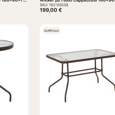
no 180x90x74
Wicker με Γυαλί Cappuccino 160x9
εκ.
SKU: 162-00038
199,00
€
Διαθέσιμο