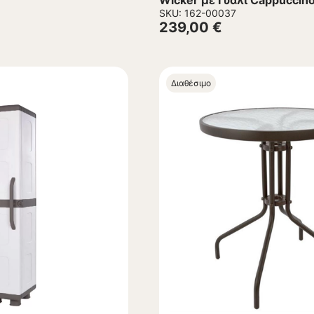
Wicker με Γυαλί Cappucci
εκ.
SKU: 162-00037
239,00
€
Διαθέσιμο