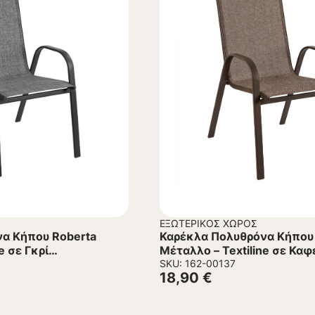
ΕΞΩΤΕΡΙΚΌΣ ΧΏΡΟΣ
α Κήπου Roberta
Καρέκλα Πολυθρόνα Κήπου
e σε Γκρί
Μέταλλο – Textiline σε Καφ
54x74x93Υεκ.
SKU: 162-00137
18,90
€