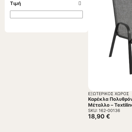
Τιμή
ΕΞΩΤΕΡΙΚΌΣ ΧΏΡΟΣ
Καρέκλα Πολυθρόν
Μέταλλο – Textilin
54x74x93Υεκ.
SKU: 162-00136
18,90
€