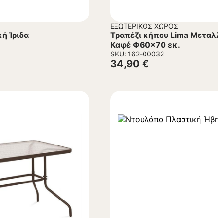
ΕΞΩΤΕΡΙΚΌΣ ΧΏΡΟΣ
ή Ίριδα
Τραπέζι κήπου Lima Μεταλλ
Καφέ Φ60×70 εκ.
SKU: 162-00032
34,90
€