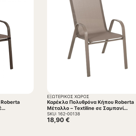
ΕΞΩΤΕΡΙΚΌΣ ΧΏΡΟΣ
 Roberta
Καρέκλα Πολυθρόνα Κήπου Roberta
έ
Μέταλλο – Textiline σε Σαμπανί
54x74x93Υεκ.
SKU: 162-00138
18,90
€