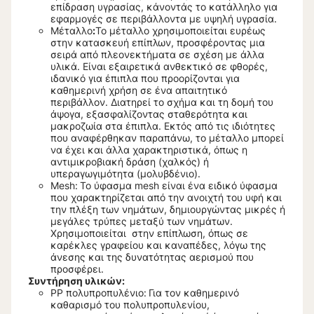
επίδραση υγρασίας, κάνοντάς το κατάλληλο για
εφαρμογές σε περιβάλλοντα με υψηλή υγρασία.
Μέταλλο
:
Το μέταλλο χρησιμοποιείται ευρέως
στην κατασκευή επίπλων, προσφέροντας μια
σειρά από πλεονεκτήματα σε σχέση με άλλα
υλικά. Είναι εξαιρετικά ανθεκτικό σε φθορές,
ιδανικό για έπιπλα που προορίζονται για
καθημερινή χρήση σε ένα απαιτητικό
περιβάλλον. Διατηρεί το σχήμα και τη δομή του
άψογα, εξασφαλίζοντας σταθερότητα και
μακροζωία στα έπιπλα. Εκτός από τις ιδιότητες
που αναφέρθηκαν παραπάνω, το μέταλλο μπορεί
να έχει και άλλα χαρακτηριστικά, όπως η
αντιμικροβιακή δράση (χαλκός) ή
υπεραγωγιμότητα (μολυβδένιο).
Mesh:
Το ύφασμα mesh είναι ένα ειδικό ύφασμα
που χαρακτηρίζεται από την ανοιχτή του υφή και
την πλέξη των νημάτων, δημιουργώντας μικρές ή
μεγάλες τρύπες μεταξύ των νημάτων.
Χρησιμοποιείται στην επίπλωση, όπως σε
καρέκλες γραφείου και καναπέδες, λόγω της
άνεσης και της δυνατότητας αερισμού που
προσφέρει.
Συντήρηση υλικών:
PP πολυπροπυλένιο:
Για τον καθημερινό
καθαρισμό του πολυπροπυλενίου,