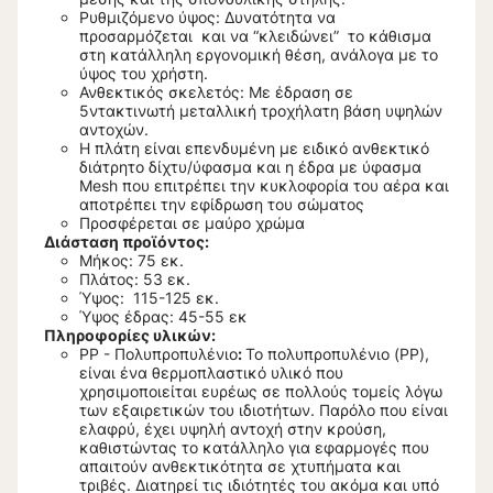
Ρυθμιζόμενο ύψος: Δυνατότητα να
προσαρμόζεται και να “κλειδώνει” το κάθισμα
στη κατάλληλη εργονομική θέση, ανάλογα με το
ύψος του χρήστη.
Ανθεκτικός σκελετός: Με έδραση σε
5ντακτινωτή μεταλλική τροχήλατη βάση υψηλών
αντοχών.
Η πλάτη είναι επενδυμένη με ειδικό ανθεκτικό
διάτρητο δίχτυ/ύφασμα και η έδρα με ύφασμα
Mesh που επιτρέπει την κυκλοφορία του αέρα και
αποτρέπει την εφίδρωση του σώματος
Προσφέρεται σε μαύρο χρώμα
Διάσταση προϊόντος:
Μήκος: 75 εκ.
Πλάτος: 53 εκ.
Ύψος: 115-125 εκ.
Ύψος έδρας: 45-55 εκ
Πληροφορίες υλικών:
PP - Πολυπροπυλένιο
:
Το πολυπροπυλένιο (PP),
είναι ένα θερμοπλαστικό υλικό που
χρησιμοποιείται ευρέως σε πολλούς τομείς λόγω
των εξαιρετικών του ιδιοτήτων. Παρόλο που είναι
ελαφρύ, έχει υψηλή αντοχή στην κρούση,
καθιστώντας το κατάλληλο για εφαρμογές που
απαιτούν ανθεκτικότητα σε χτυπήματα και
τριβές. Διατηρεί τις ιδιότητές του ακόμα και υπό