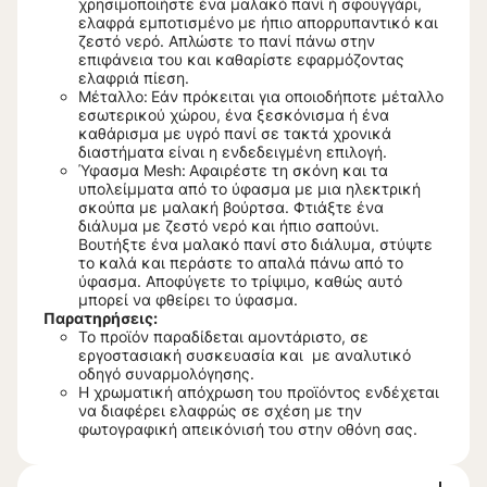
χρησιμοποιήστε ένα μαλακό πανί ή σφουγγάρι,
ελαφρά εμποτισμένο με ήπιο απορρυπαντικό και
ζεστό νερό. Απλώστε το πανί πάνω στην
επιφάνεια του και καθαρίστε εφαρμόζοντας
ελαφριά πίεση.
Μέταλλο:
Εάν πρόκειται για οποιοδήποτε μέταλλο
εσωτερικού χώρου, ένα ξεσκόνισμα ή ένα
καθάρισμα με υγρό πανί σε τακτά χρονικά
διαστήματα είναι η ενδεδειγμένη επιλογή.
Ύφασμα Mesh:
Αφαιρέστε τη σκόνη και τα
υπολείμματα από το ύφασμα με μια ηλεκτρική
σκούπα με μαλακή βούρτσα. Φτιάξτε ένα
διάλυμα με ζεστό νερό και ήπιο σαπούνι.
Βουτήξτε ένα μαλακό πανί στο διάλυμα, στύψτε
το καλά και περάστε το απαλά πάνω από το
ύφασμα. Αποφύγετε το τρίψιμο, καθώς αυτό
μπορεί να φθείρει το ύφασμα.
Παρατηρήσεις:
Το προϊόν παραδίδεται αμοντάριστο, σε
εργοστασιακή συσκευασία και με αναλυτικό
οδηγό συναρμολόγησης.
Η χρωματική απόχρωση του προϊόντος ενδέχεται
να διαφέρει ελαφρώς σε σχέση με την
φωτογραφική απεικόνισή του στην οθόνη σας.