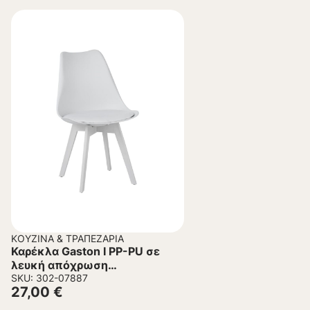
ΚΟΥΖΊΝΑ & ΤΡΑΠΕΖΑΡΊΑ
Καρέκλα Gaston I PP-PU σε
λευκή απόχρωση
48.5×53.5×81.5εκ.
SKU: 302-07887
27,00
€