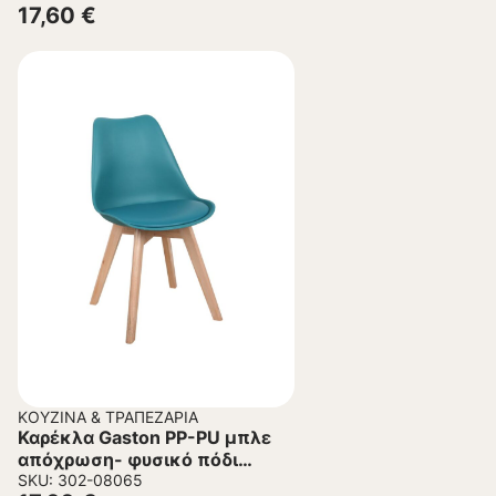
17,60
€
ΚΟΥΖΊΝΑ & ΤΡΑΠΕΖΑΡΊΑ
Καρέκλα Gaston PP-PU μπλε
απόχρωση- φυσικό πόδι
44x52x78εκ
SKU: 302-08065