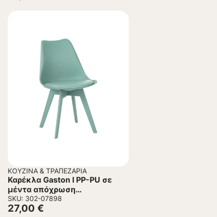
ΚΟΥΖΊΝΑ & ΤΡΑΠΕΖΑΡΊΑ
Καρέκλα Gaston I PP-PU σε
μέντα απόχρωση
48.5×53.5×81.5εκ.
SKU: 302-07898
27,00
€