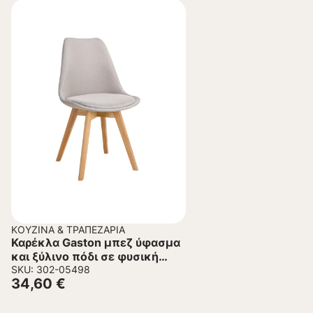
ΚΟΥΖΊΝΑ & ΤΡΑΠΕΖΑΡΊΑ
Καρέκλα Gaston μπεζ ύφασμα
και ξύλινο πόδι σε φυσική
απόχρωση 48x55x83εκ
SKU: 302-05498
34,60
€