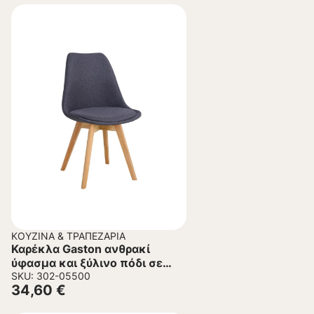
ΚΟΥΖΊΝΑ & ΤΡΑΠΕΖΑΡΊΑ
Καρέκλα Gaston ανθρακί
ύφασμα και ξύλινο πόδι σε
φυσική απόχρωση
SKU: 302-05500
34,60
€
48x55x83εκ.