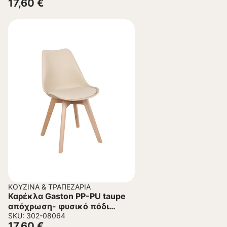
17,60
€
ΚΟΥΖΊΝΑ & ΤΡΑΠΕΖΑΡΊΑ
Καρέκλα Gaston PP-PU taupe
απόχρωση- φυσικό πόδι
44x52x78εκ.
SKU: 302-08064
17,60
€