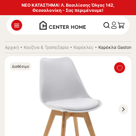
ΝΕΟ ΚΑΤΑΣΤΗΜΑ! Λ. Βασιλίσσης Όλγας 142,
Θεσσαλονίκη - Σας περιμένουμε!
Αρχική
•
Κουζίνα & Τραπεζαρία
•
Καρέκλες
•
Καρέκλα Gaston P
Διαθέσιμο