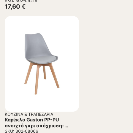
43x51x75εκ.
SKU: 302-09219
17,60
€
ΚΟΥΖΊΝΑ & ΤΡΑΠΕΖΑΡΊΑ
Καρέκλα Gaston PP-PU
ανοιχτό γκρι απόχρωση-
φυσικό πόδι 44x52x78εκ
SKU: 302-08066