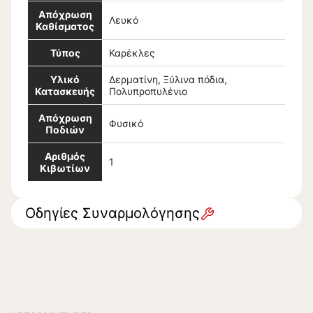
Απόχρωση
Λευκό
Καθίσματος
Τύπος
Καρέκλες
Υλικό
Δερματίνη, Ξύλινα πόδια,
Κατασκευής
Πολυπροπυλένιο
Απόχρωση
Φυσικό
Ποδιών
Αριθμός
1
Κιβωτίων
Οδηγίες Συναρμολόγησης