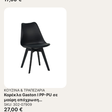
ΚΟΥΖΊΝΑ & ΤΡΑΠΕΖΑΡΊΑ
Καρέκλα Gaston I PP-PU σε
μαύρη απόχρωση
48.5×53.5×81.5εκ.
SKU: 302-07909
27,00
€