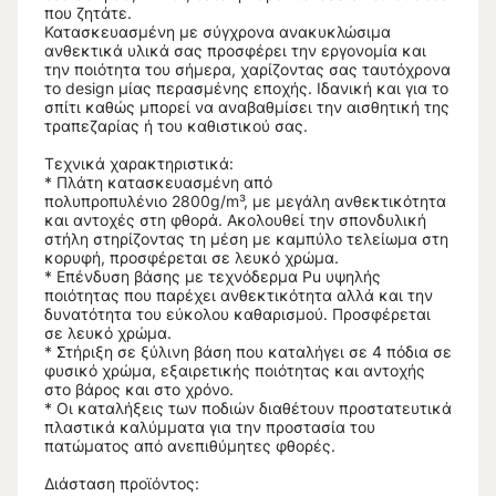
που ζητάτε.
Κατασκευασμένη με σύγχρονα ανακυκλώσιμα
ανθεκτικά υλικά σας προσφέρει την εργονομία και
την ποιότητα του σήμερα, χαρίζοντας σας ταυτόχρονα
το design μίας περασμένης εποχής. Ιδανική και για το
σπίτι καθώς μπορεί να αναβαθμίσει την αισθητική της
τραπεζαρίας ή του καθιστικού σας.
Τεχνικά χαρακτηριστικά:
* Πλάτη κατασκευασμένη από
πολυπροπυλένιο 2800g/m³, με μεγάλη ανθεκτικότητα
και αντοχές στη φθορά. Ακολουθεί την σπονδυλική
στήλη στηρίζοντας τη μέση με καμπύλο τελείωμα στη
κορυφή, προσφέρεται σε λευκό χρώμα.
* Επένδυση βάσης με τεχνόδερμα Pu υψηλής
ποιότητας που παρέχει ανθεκτικότητα αλλά και την
δυνατότητα του εύκολου καθαρισμού. Προσφέρεται
σε λευκό χρώμα.
* Στήριξη σε ξύλινη βάση που καταλήγει σε 4 πόδια σε
φυσικό χρώμα, εξαιρετικής ποιότητας και αντοχής
στο βάρος και στο χρόνο.
* Οι καταλήξεις των ποδιών διαθέτουν προστατευτικά
πλαστικά καλύμματα για την προστασία του
πατώματος από ανεπιθύμητες φθορές.
Διάσταση προϊόντος: