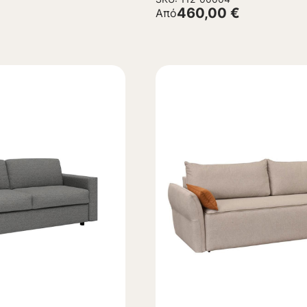
460,00
€
Από