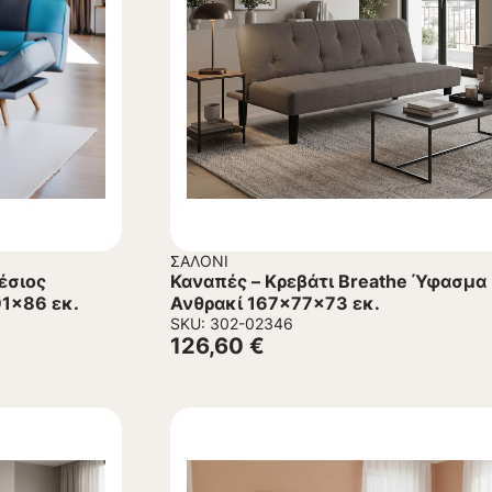
ΣΑΛΌΝΙ
έσιος
Καναπές – Kρεβάτι Breathe Ύφασμα
1x86 εκ.
Ανθρακί 167x77x73 εκ.
SKU: 302-02346
126,60
€