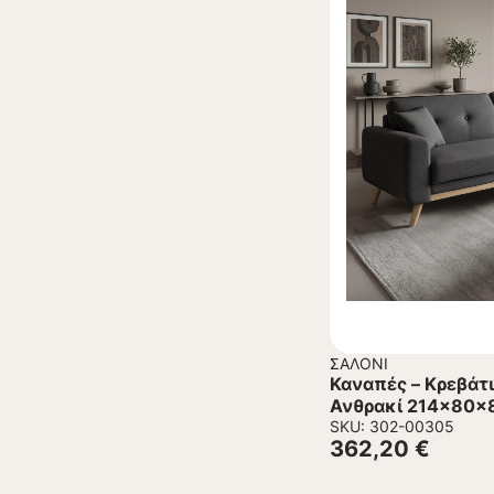
ΣΑΛΌΝΙ
Καναπές – Kρεβάτ
Ανθρακί 214x80x8
SKU: 302-00305
362,20
€