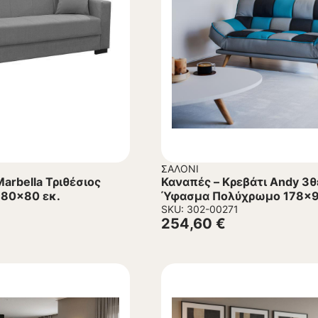
ΣΑΛΌΝΙ
arbella Τριθέσιος
Καναπές – Kρεβάτι Andy 3θ
x80x80 εκ.
Ύφασμα Πολύχρωμο 178x9
SKU: 302-00271
254,60
€