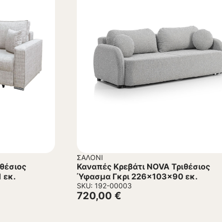
ΣΑΛΌΝΙ
θέσιος
Καναπές Κρεβάτι NOVA Τριθέσιος
 εκ.
Ύφασμα Γκρι 226x103x90 εκ.
SKU: 192-00003
720,00
€