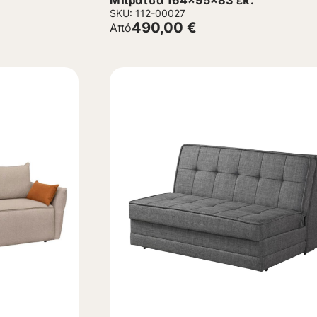
Μπράτσα 164x95x83 εκ.
SKU: 112-00027
490,00
€
Από