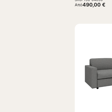
490,00
€
Από