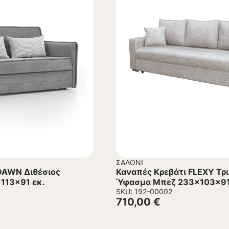
ΣΑΛΌΝΙ
DAWN Διθέσιος
Καναπές Κρεβάτι FLEXY Τρι
113x91 εκ.
Ύφασμα Μπεζ 233x103x91
SKU: 192-00002
710,00
€