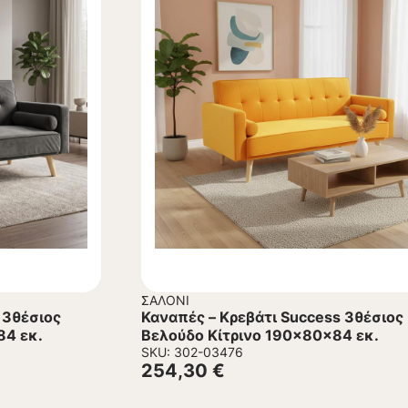
ΣΑΛΌΝΙ
 3θέσιος
Καναπές – Kρεβάτι Success 3θέσιος
84 εκ.
Βελούδο Κίτρινο 190x80x84 εκ.
SKU: 302-03476
254,30
€