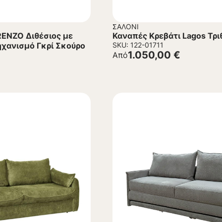
ΣΑΛΌΝΙ
RENZO Διθέσιος με
Καναπές Κρεβάτι Lagos Τρι
χανισμό Γκρί Σκούρο
SKU: 122-01711
1.050,00
€
Από