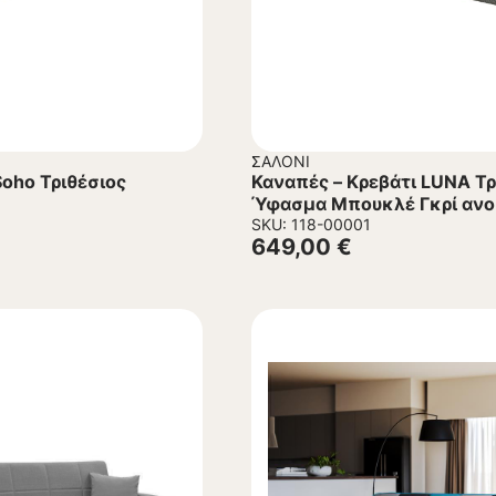
ΣΑΛΌΝΙ
Soho Τριθέσιος
Καναπές – Κρεβάτι LUNA Τρ
Ύφασμα Μπουκλέ Γκρί ανο
215x85x105Υεκ.
SKU: 118-00001
649,00
€