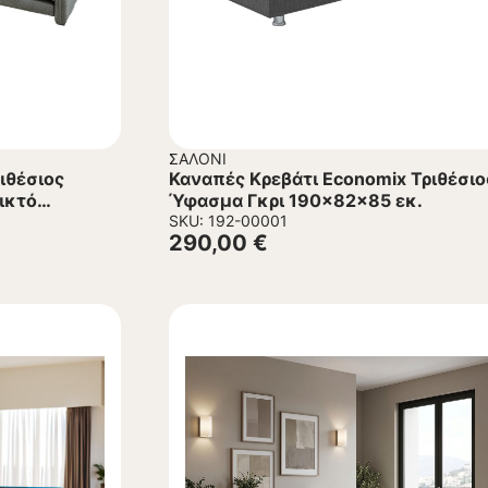
ΣΑΛΌΝΙ
ιθέσιος
Καναπές Κρεβάτι Economix Τριθέσιο
ικτό
Ύφασμα Γκρι 190x82x85 εκ.
SKU: 192-00001
290,00
€