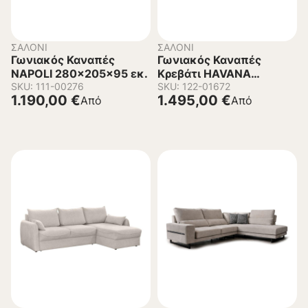
ΣΑΛΌΝΙ
ΣΑΛΌΝΙ
Γωνιακός Καναπές
Γωνιακός Καναπές
NAPOLI 280x205x95 εκ.
Κρεβάτι HAVANA
SKU: 111-00276
Αναστρέψιμος
SKU: 122-01672
1.190,00
€
1.495,00
€
Από
Από
287x193x76 εκ.