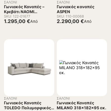
ΣΑΛΌΝΙ
ΣΑΛΌΝΙ
Γωνιακός Καναπές –
Γωνιακός καναπές
Κρεβάτι NAOMI
ASPEN
Αναστρέψιμος
SKU: 122-01677
SKU: 110-00068
1.295,00
€
2.290,00
€
Από
Από
260x175x90 εκ.
ΣΑΛΌΝΙ
ΣΑΛΌΝΙ
Γωνιακός Καναπές
Γωνιακός Καναπές
TOLEDO Πολυμορφικός
MILANO 318x182x95 εκ.