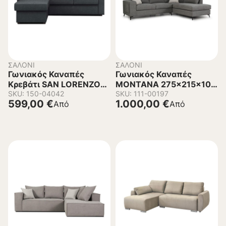
ΣΑΛΌΝΙ
ΣΑΛΌΝΙ
Γωνιακός Καναπές
Γωνιακός Καναπές
Κρεβάτι SAN LORENZO
MONTANA 275x215x100
Αναστρέψιμος
SKU: 150-04042
εκ.
SKU: 111-00197
599,00
€
1.000,00
€
Από
Από
230x165x90 εκ.