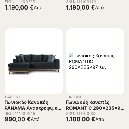
296x185x95 εκ.
SKU: 111-00223
SKU: 111-00119
1.190,00
€
1.190,00
€
Από
Από
ΣΑΛΌΝΙ
ΣΑΛΌΝΙ
Γωνιακός Καναπές
Γωνιακός Καναπές
PANAMA Αναστρέψιμος
ROMANTIC 290x235x97
242x170x100 εκ.
SKU: 111-00249
εκ.
SKU: 111-00023
990,00
€
1.100,00
€
Από
Από