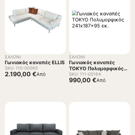
ΣΑΛΌΝΙ
ΣΑΛΌΝΙ
Γωνιακός καναπές ELLIS
Γωνιακός καναπές
SKU: 110-00065
TOKYO Πολυμορφικός
2.190,00
€
Από
241x187x95 εκ.
SKU: 111-00164
990,00
€
Από