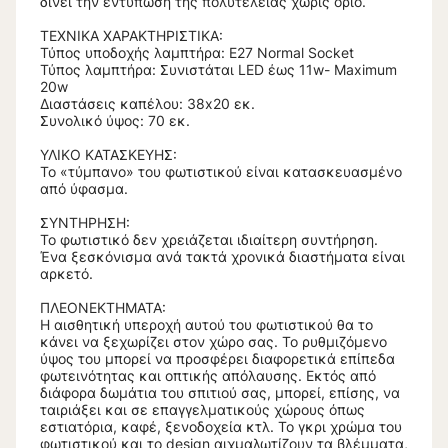
δίνει την εντύπωση της πολυτέλειας χωρίς όριο.
ΤΕΧΝΙΚΑ ΧΑΡΑΚΤΗΡΙΣΤΙΚΑ:
Τύπος υποδοχής λαμπτήρα: Ε27 Normal Socket
Τύπος λαμπτήρα: Συνιστάται LED έως 11w- Maximum
20w
Διαστάσεις καπέλου: 38x20 εκ.
Συνολικό ύψος: 70 εκ.
ΥΛΙΚΟ ΚΑΤΑΣΚΕΥΗΣ:
Το «τύμπανο» του φωτιστικού είναι κατασκευασμένο
από ύφασμα.
ΣΥΝΤΗΡΗΣΗ:
Το φωτιστικό δεν χρειάζεται ιδιαίτερη συντήρηση.
Ένα ξεσκόνισμα ανά τακτά χρονικά διαστήματα είναι
αρκετό.
ΠΛΕΟΝΕΚΤΗΜΑΤΑ:
Η αισθητική υπεροχή αυτού του φωτιστικού θα το
κάνει να ξεχωρίζει στον χώρο σας. Το ρυθμιζόμενο
ύψος του μπορεί να προσφέρει διαφορετικά επίπεδα
φωτεινότητας και οπτικής απόλαυσης. Εκτός από
διάφορα δωμάτια του σπιτιού σας, μπορεί, επίσης, να
ταιριάξει και σε επαγγελματικούς χώρους όπως
εστιατόρια, καφέ, ξενοδοχεία κτλ. Το γκρι χρώμα του
φωτιστικού και το design αιχμαλωτίζουν τα βλέμματα,